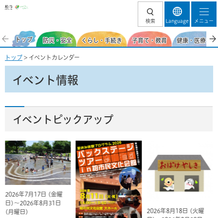
柏市
検索
Language
メニュー
トップ
防災・安全
くらし・手続き
子育て・教育
健康・医療・福
トップ
> イベントカレンダー
イベント情報
イベントピックアップ
2026年7月17日 (金曜
日)～2026年8月31日
2026年8月18日 (火曜
(月曜日)