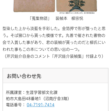
「蒐集物語」 装幀本 柳宗悦
型染した上から淡藍を手彩した。金箔押で形が整ったと思
う。そば猪口から貰った模様です。丸善で催された書物の
会で入賞した事があり、君の装幀が貰ったのだと柳氏にい
われた事もこの本についての思い出の一つ。
（芹沢銈介自身のコメント「芹沢銈介装幀集」付録より）
お問い合わせ先
所属課室：生涯学習部文化課
柏市大島田48番地1（沼南庁舎3階）
電話番号：
04-7191-7414