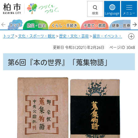
柏市 つづくを、
検索
Language
メニュー
つなぐ。
トップ
防災・安全
くらし・手続き
子育て・教育
健康・医療・福
トップ
>
文化・スポーツ・観光
>
歴史・文化・芸術
>
展示・イベント・
講座
>
開催終了
>
美術
>
第6回 人間国宝芹沢銈介展 「本の世界」
> 第6
更新日
令和3(2021)年2月26日
ページID
3048
回『本の世界』「蒐集物語」
第6回『本の世界』「蒐集物語」