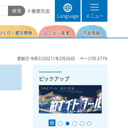
検索方法
Language
メニュー
づくり・都市開発
しごと・産業
市政情報
更新日
令和3(2021)年2月26日
ページID
2776
ピックアップ