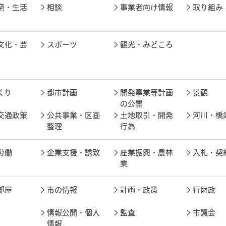
窮・生活
相談
事業者向け情報
取り組み
文化・芸
スポーツ
観光・みどころ
くり
都市計画
開発事業等計画
景観
の公開
交通政策
公共事業・区画
土地取引・開発
河川・橋
整理
行為
労働
企業支援・誘致
産業振興・農林
入札・契
業
部屋
市の情報
計画・政策
行財政
情報公開・個人
監査
市議会
情報