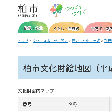
柏市 つづくを、つなぐ。
防災・安全
くらし・手続き
子育て・教
トップ
>
文化・スポーツ・観光
>
歴史・文化・芸術
>
刊行
柏市文化財絵地図（平
文化財案内マップ
番号
名称