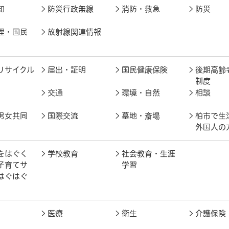
知
防災行政無線
消防・救急
防災
理・国民
放射線関連情報
リサイクル
届出・証明
国民健康保険
後期高齢
制度
交通
環境・自然
相談
男女共同
国際交流
墓地・斎場
柏市で生
外国人の
をはぐく
学校教育
社会教育・生涯
子育てサ
学習
はぐはぐ
医療
衛生
介護保険