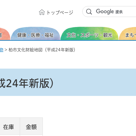
トップ
ページ
育
健康・医療・福祉
文化・スポーツ・観光
まち
物
> 柏市文化財絵地図（平成24年新版）
成24年新版）
在庫
金額