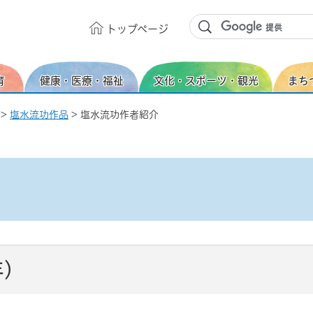
トップ
ページ
育
健康・医療・福祉
文化・スポーツ・観光
まち
>
塩水流功作品
> 塩水流功作者紹介
年）