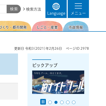
検索方法
Language
メニュー
づくり・都市開発
しごと・産業
市政情報
更新日
令和3(2021)年2月26日
ページID
2978
ピックアップ