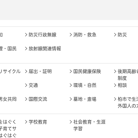
知
防災行政無線
消防・救急
防災
理・国民
放射線関連情報
リサイクル
届出・証明
国民健康保険
後期高齢
制度
交通
環境・自然
相談
男女共同
国際交流
墓地・斎場
柏市で生
外国人の
をはぐく
学校教育
社会教育・生涯
子育てサ
学習
はぐはぐ