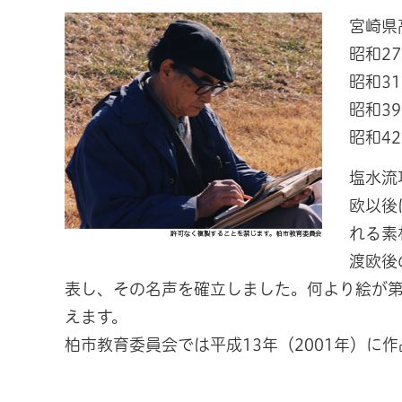
宮崎県
昭和2
昭和3
昭和3
昭和4
塩水流
欧以後
れる素
渡欧後
表し、その名声を確立しました。何より絵が第
えます。
柏市教育委員会では平成13年（2001年）