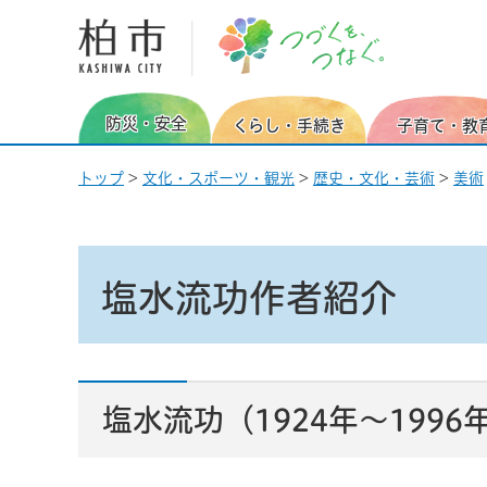
柏市 つづくを、つなぐ。
防災・安全
くらし・手続き
子育て・教
トップ
>
文化・スポーツ・観光
>
歴史・文化・芸術
>
美術
塩水流功作者紹介
塩水流功（1924年～1996