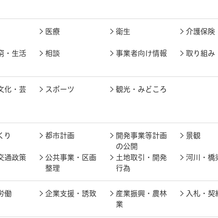
医療
衛生
介護保険
窮・生活
相談
事業者向け情報
取り組み
文化・芸
スポーツ
観光・みどころ
くり
都市計画
開発事業等計画
景観
の公開
交通政策
公共事業・区画
土地取引・開発
河川・橋
整理
行為
労働
企業支援・誘致
産業振興・農林
入札・契
業