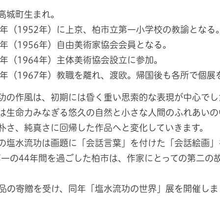
高城町生まれ。
7年（1952年）に上京、柏市立第一小学校の教諭となる
1年（1956年）自由美術家協会会員となる。
9年（1964年）主体美術協会設立に参加。
2年（1967年）教職を離れ、渡欧。帰国後も各所で個展
功の作風は、初期には昏く重い思索的な表現が中心でし
は生命力みなぎる悠久の自然と小さな人間のふれあいの
朴さ、純真さに回帰した作品へと変化していきます。
の塩水流功は画題に「会話言葉」を付けた「会話絵画」
一の44年間を過ごした柏市は、作家にとっての第二の
に作品の寄贈を受け、同年「塩水流功の世界」展を開催しま