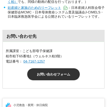
く柏）
でも、同様の動画の配信を行っております。）
妊産婦と家族のためのリーフレット
：日本産婦人科医会母子
（外部サイトへリンク）
保健部会MCMC・日本母体救命システム普及協議会J-CIMELS・
日本臨床救急医学会による公開されているリーフレットです。
お問い合わせ先
所属課室：こども部母子保健課
柏市柏下65番地1（ウェルネス柏3階）
電話番号：
04-7167-1257
お問い合わせフォーム
小児救急・夜間・
休日病院