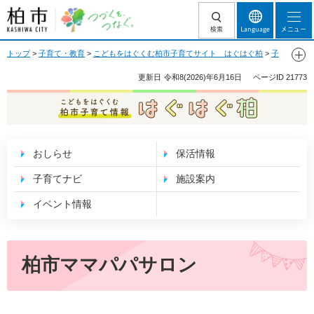
柏市 つづくを、
検索
Language
メニュー
つなぐ。
トップ
>
子育て・教育
>
こどもをはぐくむ柏市子育てサイト はぐはぐ柏
>
子
育てナビ
>
妊娠・出産
>
妊娠した方
> 柏市ママパパサロン
更新日
令和8(2026)年6月16日
ページID
21773
こどもをはぐくむ 柏市子育て情報 はぐはぐ
柏
おしらせ
保活情報
子育てナビ
施設案内
イベント情報
柏市ママパパサロン