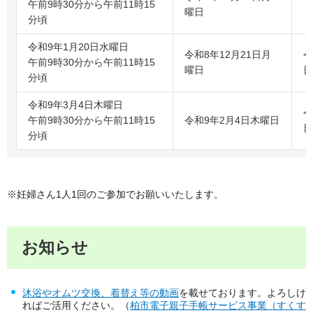
午前9時30分から午前11時15
曜日
分頃
令和9年1月20日水曜日
令和8年12月21日月
令
午前9時30分から午前11時15
曜日
日
分頃
令和9年3月4日木曜日
令
午前9時30分から午前11時15
令和9年2月4日木曜日
日
分頃
※妊婦さん1人1回のご参加でお願いいたします。
お知らせ
沐浴やオムツ交換、着替え等の動画
を載せております。よろしけ
ればご活用ください。（
柏市電子親子手帳サービス事業（すくす