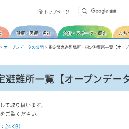
トップ
ページ
育
健康・医療・福祉
文化・スポーツ・観光
まち
>
オープンデータの公開
> 指定緊急避難場所・指定避難所一覧【オー
定避難所一覧【オープンデー
して取り扱います。
をご覧ください。
：24KB）