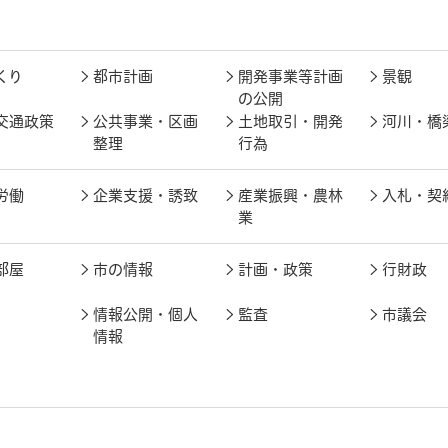
くり
都市計画
開発事業等計画
景観
の公開
交通政策
公共事業・区画
土地取引・開発
河川・橋
整理
行為
労働
企業支援・誘致
産業振興・農林
入札・契
業
部屋
市の情報
計画・政策
行財政
情報公開・個人
監査
市議会
情報