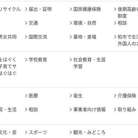
リサイクル
届出・証明
国民健康保険
後期高齢
制度
交通
環境・自然
相談
男女共同
国際交流
墓地・斎場
柏市で生
外国人の
をはぐく
学校教育
社会教育・生涯
子育てサ
学習
はぐはぐ
医療
衛生
介護保険
窮・生活
相談
事業者向け情報
取り組み
文化・芸
スポーツ
観光・みどころ