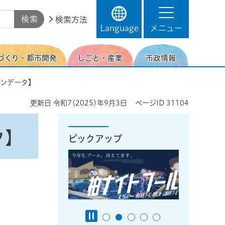
検索方法
Language
メニュー
づくり・都市開発
しごと・産業
市政情報
プンデータ】
更新日
令和7(2025)年9月3日
ページID
31104
タ】
ピックアップ