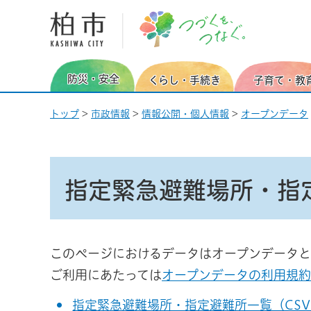
柏市 つづくを、つなぐ。
防災・安全
くらし・手続き
子育て・教
トップ
>
市政情報
>
情報公開・個人情報
>
オープンデータ
指定緊急避難場所・指
このページにおけるデータはオープンデータと
ご利用にあたっては
オープンデータの利用規約
指定緊急避難場所・指定避難所一覧（CSV