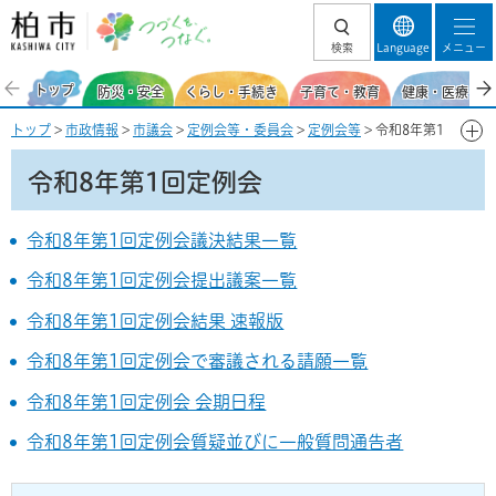
柏市 つづくを、
検索
Language
メニュー
つなぐ。
トップ
防災・安全
くらし・手続き
子育て・教育
健康・医療・福
トップ
>
市政情報
>
市議会
>
定例会等・委員会
>
定例会等
> 令和8年第1
回定例会
令和8年第1回定例会
令和8年第1回定例会議決結果一覧
令和8年第1回定例会提出議案一覧
令和8年第1回定例会結果 速報版
令和8年第1回定例会で審議される請願一覧
令和8年第1回定例会 会期日程
令和8年第1回定例会質疑並びに一般質問通告者