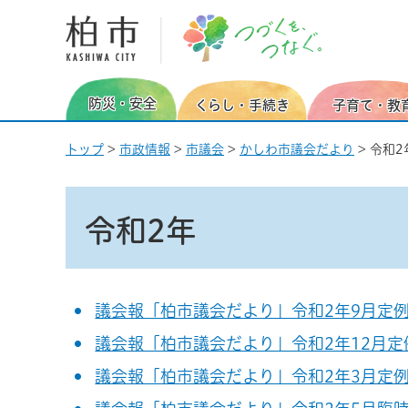
柏市 つづくを、つなぐ。
防災・安全
くらし・手続き
子育て・教
トップ
>
市政情報
>
市議会
>
かしわ市議会だより
> 令和2
令和2年
議会報「柏市議会だより」令和2年9月定
議会報「柏市議会だより」令和2年12月定
議会報「柏市議会だより」令和2年3月定