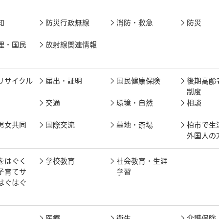
知
防災行政無線
消防・救急
防災
理・国民
放射線関連情報
リサイクル
届出・証明
国民健康保険
後期高齢
制度
交通
環境・自然
相談
男女共同
国際交流
墓地・斎場
柏市で生
外国人の
をはぐく
学校教育
社会教育・生涯
子育てサ
学習
はぐはぐ
医療
衛生
介護保険