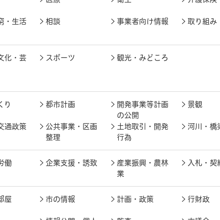
窮・生活
相談
事業者向け情報
取り組み
文化・芸
スポーツ
観光・みどころ
くり
都市計画
開発事業等計画
景観
の公開
交通政策
公共事業・区画
土地取引・開発
河川・橋
整理
行為
労働
企業支援・誘致
産業振興・農林
入札・契
業
部屋
市の情報
計画・政策
行財政