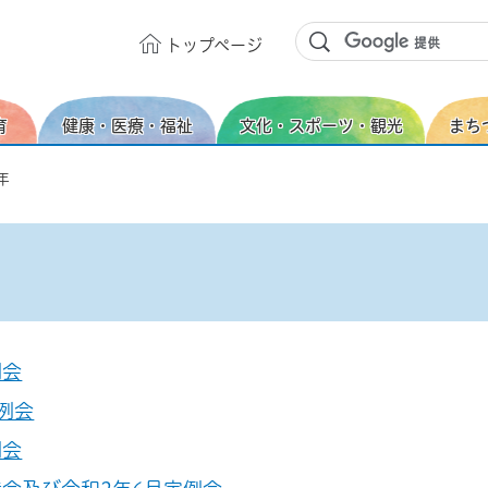
トップ
ページ
育
健康・医療・福祉
文化・スポーツ・観光
まち
年
例会
例会
例会