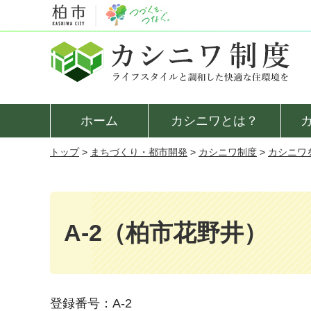
カシニワ制度
ホーム
カシニワとは？
トップ
>
まちづくり・都市開発
>
カシニワ制度
>
カシニワ
A-2（柏市花野井）
登録番号：A-2