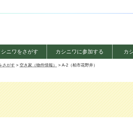
カシニワをさがす
カシニワに参加する
カ
をさがす
>
空き家（物件情報）
> A-2（柏市花野井）