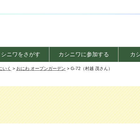
カシニワをさがす
カシニワに参加する
カ
にいく
>
おにわ オープンガーデン
> G-72（村越 茂さん）