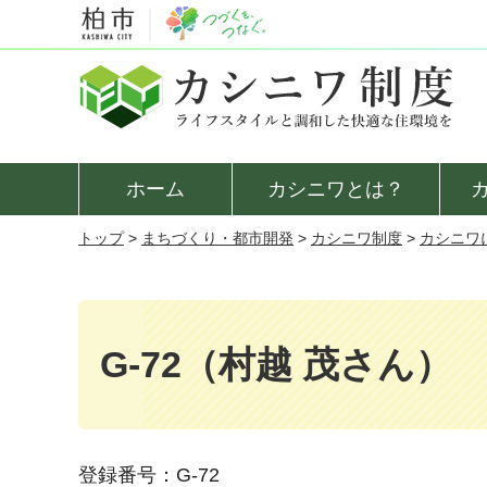
カシニワ制度
ホーム
カシニワとは？
トップ
>
まちづくり・都市開発
>
カシニワ制度
>
カシニワ
G-72（村越 茂さん）
登録番号：G-72