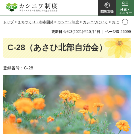
カシニワ制
検索・
閲覧支援
メニュー
トップ
>
まちづくり・都市開発
>
カシニワ制度
>
カシニワにいく
>
おに
度
わ 地域の庭
> C-28（あさひ北部自治会）
更新日
令和3(2021)年10月4日
ページID
26099
C-28（あさひ北部自治会）
登録番号：C-28