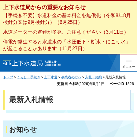
上下水道局からの
重要なお知らせ
【手続き不要】水道料金の基本料金を無償化（令和8年8月
検針分又は9月検針分）（6月25日）
水道メーターの盗難が多発。ご注意ください（3月11日）
停電が発生すると水道水の「水圧低下・断水・にごり水」
が起こることがあります（11月27日）
柏市上下水道局
メニュー
トップ
>
くらし・手続き
>
上下水道
>
事業者の方へ
>
入札・契約
> 最新入札情報
更新日
令和8(2026)年8月1日
ページID
1526
最新入札情報
お知らせ