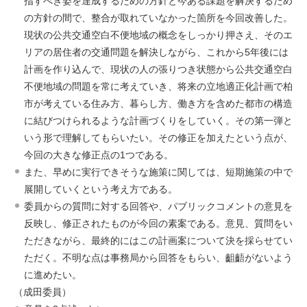
指すべき姿を達成するための方針と今ある課題を解決するため
の方針の間で、整合が取れていなかった箇所を今回改善した。
現状の公共交通空白不便地域の概念をしっかり押さえ、そのエ
リアの居住者の交通問題を解決しながら、これから5年後には
計画を作り込んで、現状の人の張りつき状態から公共交通空白
不便地域の問題を常に考えていき、将来の立地適正化計画で柏
市が考えている住み方、暮らし方、働き方を含めた都市の構造
に結びつけられるような計画づくりをしていく。その第一弾と
いう形で理解してもらいたい。その修正を加えたという点が、
今回の大きな修正点の1つである。
また、早めに実行できそうな施策に関しては、短期施策の中で
展開していくという考え方である。
委員からの質問に対する回答や、パブリックコメントの意見を
反映し、修正されたものが今回の素案である。意見、質問をい
ただきながら、最終的にはこの計画案について決を採らせてい
ただく。不明な点は事務局から回答をもらい、齟齬がないよう
に進めたい。
（成田委員）