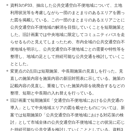
資料3のP33、抽出した公共交通空白不便地域について、土地
利用状況等を考慮しながら一団のまとまりのあるエリアを囲っ
た図を掲載している。この一団のまとまりのあるエリアごとに
公共交通空白不便地域の解消を目指していくことを短期施策と
した。旧計画案では中央地域に限定してコミュニティバスを走
らせるものと見えてしまったため、市内全域の公共交通空白不
便地域を明示し、公共交通空白不便地域ごとの需要や特性等を
整理し、地域の足として持続可能な公共交通を検討していくこ
ととした。
変更点の2点目は短期施策、中長期施策の見直しを行った。見
直しの施策内容を施策内容の新旧対照表に示している。施策の
記載内容の見直し、重複していた施策内容を統廃合するなどの
整理、短期と中長期の入れ替えを行っている。
旧計画案で短期施策E「交通空白不便地域における公共交通の
導入」として中央地域エリアの図を載せたものについては、新
案では短期施策D「公共交通空白不便地域における対応策の検
討」として市域全体の公共交通空白不便地域ごとの状況に応じ
た持続可能な公共交通を検討していくこととしている。資料3