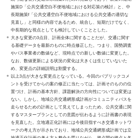
施策D「公共交通空白不便地域における対応策の検討」と、中
長期施策f「公共交通空白不便地域における公共交通の適切な
見直し」と同様の内容であるため、統合し、短期だけでなく、
中長期的な視点としても検討していくこととした。
大きな変更の3点目、計画全体に関することだが、交通に関す
る基礎データを最新のものに時点修正した。つまり、国勢調査
やバス事業者の数値など、現時点での新しい数値に変更した。
なお、数値更新による状況の変化は大きくは生じていないた
め、変更点の詳細説明は割愛する。
以上3点が大きな変更点となっている。今回のパブリックコメ
ントを受けてからの案の修正に当たっては、計画そのものの位
置づけ、計画の基本方針、課題解決の方向性については変更は
ない。しかし、地域公共交通網形成計画がコミュニティバスを
走らせるための計画として見えてしまったため、公共交通に関
するマスタープランとしての意図が伝わるように計画書の表現
を見直した。立地適正化計画には今後目指すべき交通ネットワ
ークの考え方が示されており、地域公共交通網形成計画では立
地適正化計画の考え方と整合を図りながら、拠点間や拠点と各