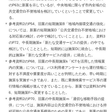
のP63に新案を示しているが、中央地域に限らず市内全域の公
共交通空白不便地域を検討していくということで変更してい
る。
参考資料2のP54、旧案の短期施策B「地域内循環交通の強化」
については、新案の短期施策D「公共交通空白不便地域におけ
る対応策の検討」の中で検討していくこととし、また、資料3
のP72、中長期施策e「新たな交通サービスの提供」の中でも
検討していくこととした。短期的には施策Dに統合し、中長期
的は施策e「新たな交通サービスの提供」に統合した。
参考資料2のP68、旧案の中長期施策k「ICTを活用した情報案
内の実施」については、バス利用者アンケートから運行情報に
対する不満度や重要度が高いことが判明したため、早い時期に
施策を実施すべきであり、また、既に乗換検索サービス等の運
行情報の掲載が進んできていることから、新案では資料3のP6
6、短期施策Fへ変更することとした。
参考資料2のP70、旧案の中長期施策ｍ「適切な移動手段の提
供」については、施策内容は公共交通空白不便地域における持
続可能な公共交通体系構築のための見直しであり、新案の短期