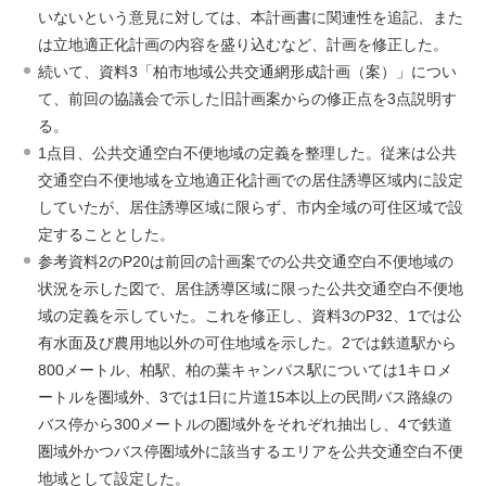
いないという意見に対しては、本計画書に関連性を追記、また
は立地適正化計画の内容を盛り込むなど、計画を修正した。
続いて、資料3「柏市地域公共交通網形成計画（案）」につい
て、前回の協議会で示した旧計画案からの修正点を3点説明す
る。
1点目、公共交通空白不便地域の定義を整理した。従来は公共
交通空白不便地域を立地適正化計画での居住誘導区域内に設定
していたが、居住誘導区域に限らず、市内全域の可住区域で設
定することとした。
参考資料2のP20は前回の計画案での公共交通空白不便地域の
状況を示した図で、居住誘導区域に限った公共交通空白不便地
域の定義を示していた。これを修正し、資料3のP32、1では公
有水面及び農用地以外の可住地域を示した。2では鉄道駅から
800メートル、柏駅、柏の葉キャンパス駅については1キロメ
ートルを圏域外、3では1日に片道15本以上の民間バス路線の
バス停から300メートルの圏域外をそれぞれ抽出し、4で鉄道
圏域外かつバス停圏域外に該当するエリアを公共交通空白不便
地域として設定した。