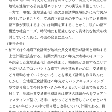
地域を連絡する公共交通ネットワークの実現を目指していく。
一方で、現在、立地適正化計画の居住誘導区域以外にも市民が
居住していることや、立地適正化計画の中で示されている将来
都市像が実現するまでには時間を要することから、現在の都市
構造や社会ニーズ、時間軸にも配慮しながら具体的な施策を検
討していくために、今回の変更に至った。
（藤井会長）
柏市では立地適正化計画が地域公共交通網形成計画と連動する
上位計画に該当する。前回の案では20年先の都市のイメージ
を想定した立地適正化計画を踏まえ、柏市民が居住するエリア
を絞り込んでコンパクトな都市計画を進めるために、交通網を
どう連動させていくかということを考えて計画を作り込んだ。
しかし、立地適正化計画は20年先からバックキャスティング
型で割り戻して今何をすべきかを考えるという計画であるのに
対して、地域公共交通網形成計画は現状の課題からをフォアキ
ャスティング型で、将来に向かってどう改善していくかという
ことを5年ピッチの中で繰り返し改善していく計画である。目