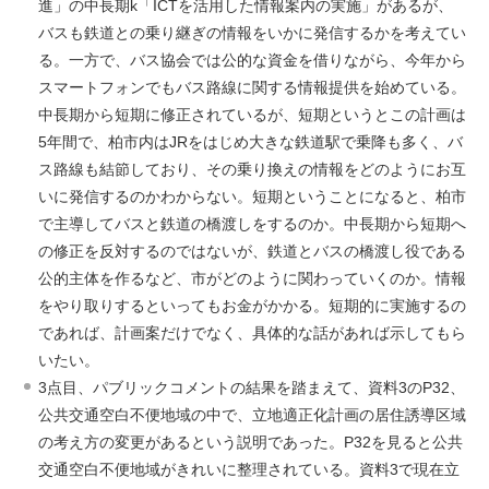
進」の中長期k「ICTを活用した情報案内の実施」があるが、
バスも鉄道との乗り継ぎの情報をいかに発信するかを考えてい
る。一方で、バス協会では公的な資金を借りながら、今年から
スマートフォンでもバス路線に関する情報提供を始めている。
中長期から短期に修正されているが、短期というとこの計画は
5年間で、柏市内はJRをはじめ大きな鉄道駅で乗降も多く、バ
ス路線も結節しており、その乗り換えの情報をどのようにお互
いに発信するのかわからない。短期ということになると、柏市
で主導してバスと鉄道の橋渡しをするのか。中長期から短期へ
の修正を反対するのではないが、鉄道とバスの橋渡し役である
公的主体を作るなど、市がどのように関わっていくのか。情報
をやり取りするといってもお金がかかる。短期的に実施するの
であれば、計画案だけでなく、具体的な話があれば示してもら
いたい。
3点目、パブリックコメントの結果を踏まえて、資料3のP32、
公共交通空白不便地域の中で、立地適正化計画の居住誘導区域
の考え方の変更があるという説明であった。P32を見ると公共
交通空白不便地域がきれいに整理されている。資料3で現在立