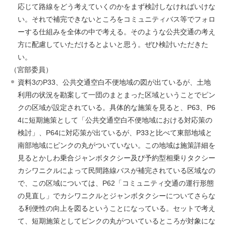
応じて路線をどう考えていくのかをまず検討しなければいけな
い。それで補完できないところをコミュニティバス等でフォロ
ーする仕組みを全体の中で考える。そのような公共交通の考え
方に配慮していただけるとよいと思う。ぜひ検討いただきた
い。
（宮部委員）
資料3のP33、公共交通空白不便地域の図が出ているが、土地
利用の状況を勘案して一団のまとまった区域ということでピン
クの区域が設定されている。具体的な施策を見ると、P63、P6
4に短期施策として「公共交通空白不便地域における対応策の
検討」、P64に対応策が出ているが、P33と比べて東部地域と
南部地域にピンクの丸がついていない。この地域は施策詳細を
見るとかしわ乗合ジャンボタクシー及び予約型相乗りタクシー
カシワニクルによって民間路線バスが補完されている区域なの
で、この区域については、P62「コミュニティ交通の運行形態
の見直し」でカシワニクルとジャンボタクシーについてさらな
る利便性の向上を図るということになっている。セットで考え
て、短期施策としてピンクの丸がついているところが対象にな