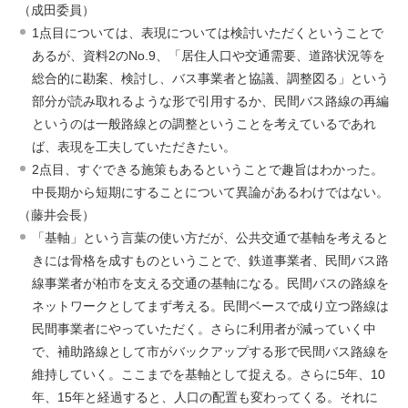
（成田委員）
1点目については、表現については検討いただくということで
あるが、資料2のNo.9、「居住人口や交通需要、道路状況等を
総合的に勘案、検討し、バス事業者と協議、調整図る」という
部分が読み取れるような形で引用するか、民間バス路線の再編
というのは一般路線との調整ということを考えているであれ
ば、表現を工夫していただきたい。
2点目、すぐできる施策もあるということで趣旨はわかった。
中長期から短期にすることについて異論があるわけではない。
（藤井会長）
「基軸」という言葉の使い方だが、公共交通で基軸を考えると
きには骨格を成すものということで、鉄道事業者、民間バス路
線事業者が柏市を支える交通の基軸になる。民間バスの路線を
ネットワークとしてまず考える。民間ベースで成り立つ路線は
民間事業者にやっていただく。さらに利用者が減っていく中
で、補助路線として市がバックアップする形で民間バス路線を
維持していく。ここまでを基軸として捉える。さらに5年、10
年、15年と経過すると、人口の配置も変わってくる。それに