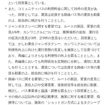
という回答案としている。
また、コミュニティバスの利用料金に関して26件の意見があ
った。回答としては、運賃は近接する路線バス等の運賃を勘案
の上、総合的に検討を行うこととした。
ジャンボタクシーに関する要望では、ルートの新設、変更の意
見が6件、カシワニクルについては、乗降場所の追加、運行日
の拡充の意見が3件、計9件の意見をいただいた。回答案とし
ては、かしわ乗合ジャンボタクシー、カシワニクルについては
利便性向上に向けた運行形態の見直しを施策として位置づけて
おり、再編によりさらなる利便性の向上を図ることとした。ま
た、再編後においても利用状況を定期的に分析し、適切に見直
しを行うこととする。運賃については近接する路線バス等の運
賃を勘案の上、総合的に検討を行うこととした。
路線バスに関する要望について、ルートの新設、変更の意見に
対しては、居住人口や交通需要、道路状況等を総合的に勘案、
検討し、バス事業者と協議・調整を図るという回答案とした。
その他の上記以外の計画記載事項、施策に対する修正要望、指
摘等については、施策の「ショットガン方式によるタクシープ