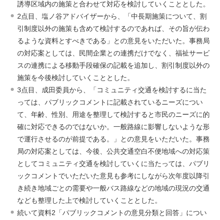
誘導区域内の施策と合わせて対応を検討していくこととした。
2点目、塩ノ谷アドバイザーから、「中長期施策について、割
引制度以外の施策も含めて検討するのであれば、その旨が伝わ
るような資料とすべきである」との意見をいただいた。事務局
の対応案としては、民間企業との連携だけでなく、福祉サービ
スの連携による移動手段確保の記載を追加し、割引制度以外の
施策を今後検討していくこととした。
3点目、成田委員から、「コミュニティ交通を検討するに当た
っては、パブリックコメントに記載されているニーズについ
て、年齢、性別、用途を整理して検討すると市民のニーズに的
確に対応できるのではないか。一般路線に影響しないような形
で運行させるのが前提である。」との意見をいただいた。事務
局の対応案としては、今後、公共交通空白不便地域への対応策
としてコミュニティ交通を検討していくに当たっては、パブリ
ックコメントでいただいた意見も参考にしながら次年度以降引
き続き地域ごとの需要や一般バス路線などの地域の現況の交通
なども整理した上で検討していくこととした。
続いて資料2「パブリックコメントの意見分類と回答」につい