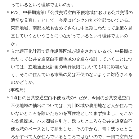
っているという理解でよいのか。
P73、中長期施策f「公共交通空白不便地域における公共交通の
適切な見直し」として、今度はピンクの丸が全部ついている。
東部地域、南部地域も含めてさらに中長期にわたって施策を見
直していくということにつながっているという理解でよいの
か。
立地適正化計画で居住誘導区域が設定されているが、中長期に
わたって公共交通空白不便地域の交通を検討していくことにつ
いては、立地適正化計画の執行段階においても特に影響がな
く、そこに住んでいる市民の足は不便のないように対応される
のかどうか。
（事務局）
1点目の公共交通空白不便地域の件だが、今回の公共交通空白
不便地域の抽出については、河川区域や農用地など人が住んで
いないところを除いたものを可住地としてまず抽出し、そこか
ら鉄道圏域、バス圏域を引き、残ったところを公共交通空白不
便地域のベースとして抽出した。その中から、青く残ったとこ
ろがすべて人が住んでいるところではないので、一団で空白だ