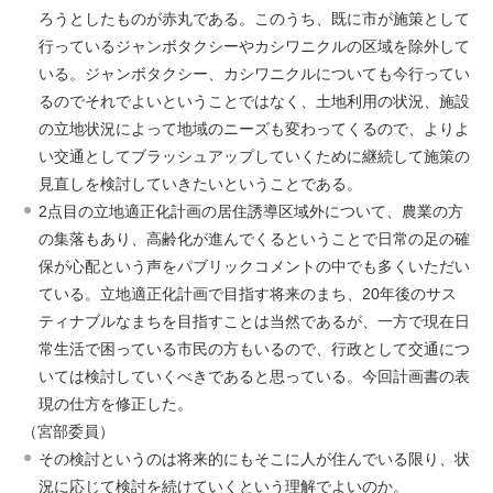
ろうとしたものが赤丸である。このうち、既に市が施策として
行っているジャンボタクシーやカシワニクルの区域を除外して
いる。ジャンボタクシー、カシワニクルについても今行ってい
るのでそれでよいということではなく、土地利用の状況、施設
の立地状況によって地域のニーズも変わってくるので、よりよ
い交通としてブラッシュアップしていくために継続して施策の
見直しを検討していきたいということである。
2点目の立地適正化計画の居住誘導区域外について、農業の方
の集落もあり、高齢化が進んでくるということで日常の足の確
保が心配という声をパブリックコメントの中でも多くいただい
ている。立地適正化計画で目指す将来のまち、20年後のサス
ティナブルなまちを目指すことは当然であるが、一方で現在日
常生活で困っている市民の方もいるので、行政として交通につ
いては検討していくべきであると思っている。今回計画書の表
現の仕方を修正した。
（宮部委員）
その検討というのは将来的にもそこに人が住んでいる限り、状
況に応じて検討を続けていくという理解でよいのか。