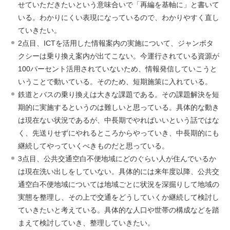
せていただきたいという意味合いで「再編を基軸に」と書いて
いる。わかりにくい表現になっているので、わかりやすく直し
ていきたい。
2点目、ICTを活用した情報案内の実施について、ジャンボタ
クシーは乗り換え案内が出てこない。今運行されている資源が
100パーセント活用されていないため、情報発信していこうと
いうことで動いている。そのため、短期施策に入れている。
鉄道とバスの乗り換えは大きな課題である。その課題解決を短
期的に実施するというのは難しいと思っている。具体的な動き
は現在ない状況であるが、中長期でやればいいという話ではな
く、先送りせずにやれるところからやっていき、中長期的にも
継続してやっていくべきものだと思っている。
3点目、公共交通空白不便地域にどのぐらい人が住んでいるか
は現在洗い出しをしていない。具体的には来年度以降、公共交
通空白不便地域については地域ごとに状況を深掘りして地域の
実態を整理し、その上で交通をどうしていくか継続して検討し
ていきたいと考えている。具体的な人口や世帯の構成などを踏
まえて検討していき、整理していきたい。