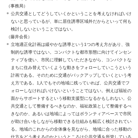
（事務局）
公共交通としてどうしていくかということを考えなければいけ
ないと思っているが、単に居住誘導区域外だからといって何も
検討しないということではない。
（藤井会長）
立地適正化計画は緩やかな誘導という1つの考え方があり、強
制的な誘導ではない。コンパクトな都市形態に向けてインセン
ティブを使い、市民に理解していただきながら、コンパクトな
まちに住み替えていくような動きをフォローしていこうという
計画である。そのために交通がバックアップしていくという考
え方である。1人でもその地域に残っていれば、公共交通でフ
ォローしなければいけないということではない。例えば福祉の
面からサポートするという移動支援型になるかもしれない。公
共交通として整備するべきなのか、福祉政策として整備するべ
きなのか、あるいは地域によってはボランティアベースで市民
が助け合いをしながら移動できる仕組みも幅広く検討されてい
る。地域のこれからの全体像を見ながら、地域に合った移動の
仕方をどう考えるのかというところは公共交通を所管している