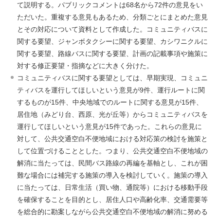
て説明する。パブリックコメントは68名から72件の意見をい
ただいた。重複する意見もあるため、分類ごとにまとめた意見
とその対応について資料として作成した。コミュニティバスに
関する要望、ジャンボタクシーに関する要望、カシワニクルに
関する要望、路線バスに関する要望、計画の記載事項や施策に
対する修正要望・指摘などに大きく分けた。
コミュニティバスに関する要望としては、早期実現、コミュニ
ティバスを運行してほしいという意見が9件、運行ルートに関
するものが15件、中央地域でのルートに関する意見が15件、
居住地（みどり台、西原、光が丘等）からコミュニティバスを
運行してほしいという意見が15件であった。これらの意見に
対して、公共交通空白不便地域における対応策の検討を施策と
して位置づけることとした。つまり、公共交通空白不便地域の
解消に当たっては、民間バス路線の再編を基軸とし、これが困
難な場合には補完する施策の導入を検討していく。施策の導入
に当たっては、日常生活（買い物、通院等）における移動手段
を確保することを目的とし、居住人口や高齢化率、交通需要等
を総合的に勘案しながら公共交通空白不便地域の解消に努める