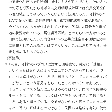
地適正化計画の居住誘導区域外にも人が住んでおり、その方へ
の対応も必要だから地域公共交通網形成計画では公共交通空白
不便地域としてやっていきたいという説明だった。資料3のP1
1の市街化区域、居住誘導区域、都市機能誘導区域があるが、
今どのくらいの方が住まわれているか。P13に人口分布と市街
地の状況が出ている。居住誘導区域にどのくらいの方がいるか
口頭で説明いただいた内容をP32の公共交通空白不便地域の中
に情報として入れることはできないか。これは意見であり、修
正を求めるものではない。
（事務局）
1点目、資料2のパブコメに対する回答案で、確かに「基軸」
という言葉は読む人によってニュアンスが違ってしまう。現
在、バス路線がないところで、日常の足としてコミュニティバ
スが欲しいという意見をもらったところがいくつかあった。コ
ミュニティバスを新たに走らせるのではなく、民間バス路線の
ルートを若干変える、もしくはバス停を増やすことで救えると
ころもあると思っている。交通がないからと言ってコミュニテ
ィバス導入に直結するのではなく、民間バス路線を有効に使わ