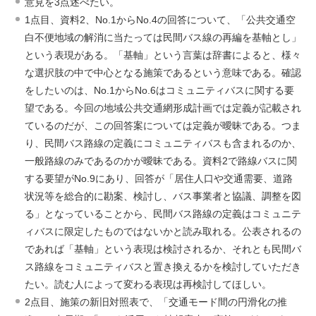
意見を3点述べたい。
1点目、資料2、No.1からNo.4の回答について、「公共交通空
白不便地域の解消に当たっては民間バス線の再編を基軸とし」
という表現がある。「基軸」という言葉は辞書によると、様々
な選択肢の中で中心となる施策であるという意味である。確認
をしたいのは、No.1からNo.6はコミュニティバスに関する要
望である。今回の地域公共交通網形成計画では定義が記載され
ているのだが、この回答案については定義が曖昧である。つま
り、民間バス路線の定義にコミュニティバスも含まれるのか、
一般路線のみであるのかが曖昧である。資料2で路線バスに関
する要望がNo.9にあり、回答が「居住人口や交通需要、道路
状況等を総合的に勘案、検討し、バス事業者と協議、調整を図
る」となっていることから、民間バス路線の定義はコミュニテ
ィバスに限定したものではないかと読み取れる。公表されるの
であれば「基軸」という表現は検討されるか、それとも民間バ
ス路線をコミュニティバスと置き換えるかを検討していただき
たい。読む人によって変わる表現は再検討してほしい。
2点目、施策の新旧対照表で、「交通モード間の円滑化の推