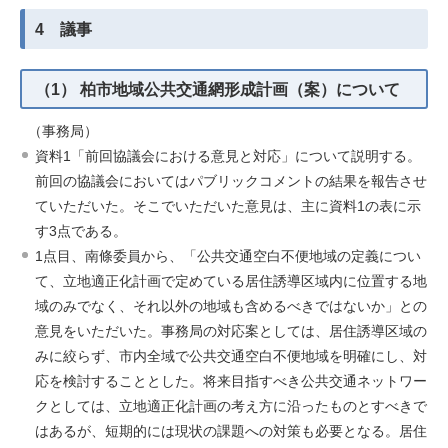
4 議事
（1） 柏市地域公共交通網形成計画（案）について
（事務局）
資料1「前回協議会における意見と対応」について説明する。
前回の協議会においてはパブリックコメントの結果を報告させ
ていただいた。そこでいただいた意見は、主に資料1の表に示
す3点である。
1点目、南條委員から、「公共交通空白不便地域の定義につい
て、立地適正化計画で定めている居住誘導区域内に位置する地
域のみでなく、それ以外の地域も含めるべきではないか」との
意見をいただいた。事務局の対応案としては、居住誘導区域の
みに絞らず、市内全域で公共交通空白不便地域を明確にし、対
応を検討することとした。将来目指すべき公共交通ネットワー
クとしては、立地適正化計画の考え方に沿ったものとすべきで
はあるが、短期的には現状の課題への対策も必要となる。居住