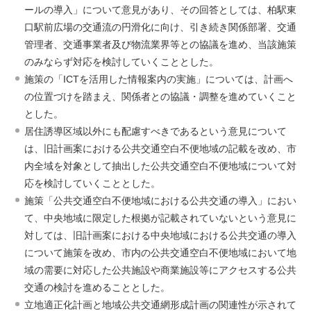
ールの導入」について意見があり、その回答としては、柏駅東
口駅前広場の交通流の円滑化に向け、引き続き関係部署、交通
管理者、交通事業者及び物流業界等との協議を進め、当該施策
のみならず対応を検討していくこととした。
施策の「ICTを活用した情報案内の実施」については、計画へ
の位置づけを踏まえ、関係者との協議・調整を進めていくこと
とした。
居住誘導区域以外にも配慮すべきであるという意見について
は、旧計画案における公共交通空白不便地域の記載を改め、市
内全域を対象として抽出した公共交通空白不便地域について対
応を検討していくこととした。
施策「公共交通空白不便地域における公共交通の導入」におい
て、中央地域に限定した根拠が記載されていないという意見に
対しては、旧計画案における中央地域における公共交通の導入
について施策を改め、市内の公共交通空白不便地域において地
域の需要に対応した公共施設や商業施設等にアクセスする公共
交通の検討を進めることとした。
立地適正化計画と地域公共交通網形成計画の関連性が示されて