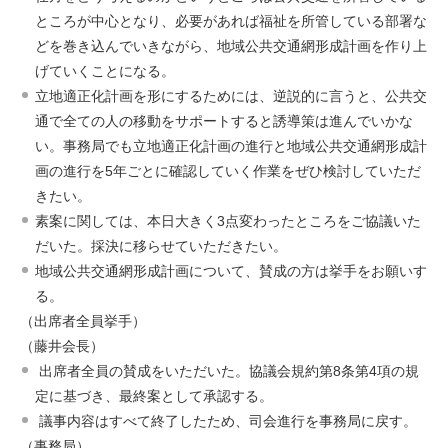
ところが中心となり、必要があれば福祉を所管している部署な
どを巻き込んでいきながら、地域公共交通網形成計画を作り上
げていくことになる。
立地適正化計画を形にするためには、逆説的に言うと、公共交
通で全ての人の移動をサポートすると誘導策は進んでいかな
い。事務局でも立地適正化計画の進行と地域公共交通網形成計
画の進行を5年ごとに確認していく作業をぜひ検討していただ
きたい。
素案に関しては、本日大きく3点変わったところをご協議いた
だいた。採決に移らせていただきたい。
地域公共交通網形成計画について、賛成の方は挙手をお願いす
る。
（出席者全員挙手）
（藤井会長）
出席者全員の賛成をいただいた。協議会規約第8条第4項の規
定に基づき、最終案として承認する。
議事内容はすべて終了したため、司会進行を事務局に戻す。
（事務局）