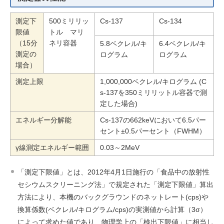
測定下
500ミリリッ
Cs-137
Cs-134
限値
トル マリ
（15分
ネリ容器
5.8ベクレル/キ
6.4ベクレル/キ
測定の
ログラム
ログラム
場合）
測定上限
1,000,000ベクレル/キログラム (C
s-137を350ミリリットル容器で測
定した場合)
エネルギー分解能
Cs-137の662keVにおいて6.5パー
セント±0.5パーセント（FWHM）
γ線測定エネルギー範囲
0.03～2MeV
「測定下限値」とは、2012年4月1日施行の「食品中の放射性
セシウムスクリーニング法」で規定された「測定下限値」算出
方法により、本機のバックグラウンドのネットレート(cps)や
換算係数(ベクレル/キログラム/cps)の実測値から計算（3σ）
によって求めた値であり、物理学上の「検出下限値」に相当し