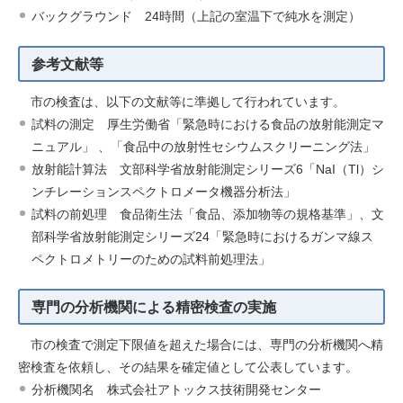
バックグラウンド 24時間（上記の室温下で純水を測定）
参考文献等
市の検査は、以下の文献等に準拠して行われています。
試料の測定 厚生労働省「緊急時における食品の放射能測定マ
ニュアル」 、「食品中の放射性セシウムスクリーニング法」
放射能計算法 文部科学省放射能測定シリーズ6「NaI（Tl）シ
ンチレーションスペクトロメータ機器分析法」
試料の前処理 食品衛生法「食品、添加物等の規格基準」、文
部科学省放射能測定シリーズ24「緊急時におけるガンマ線ス
ペクトロメトリーのための試料前処理法」
専門の分析機関による精密検査の実施
市の検査で測定下限値を超えた場合には、専門の分析機関へ精
密検査を依頼し、その結果を確定値として公表しています。
分析機関名 株式会社アトックス技術開発センター