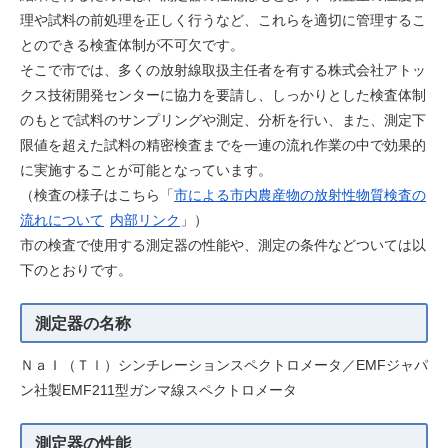
理や試料の前処理を正しく行うなど、これらを適切に管理するこ
とのできる検査体制が不可欠です。
そこで市では、多くの放射線取扱主任者を有する株式会社アトッ
クス技術開発センターに協力を要請し、しっかりとした検査体制
のもとで試料のサンプリングや測定、分析を行い、また、測定下
限値を超えた試料の精密検査までを一連の流れ作業の中で効果的
に実施することが可能となっています。
（検査の様子はこちら「
市による市内農産物の放射性物質検査の
流れについて
内部リンク
」）
市の検査で使用する測定器の性能や、測定の条件などついては以
下のとおりです。
測定器の名称
ＮａＩ（Ｔｌ）シンチレーションスペクトロメータ／EMFジャパ
ン社製EMF211型ガンマ線スペクトロメータ
測定器の性能