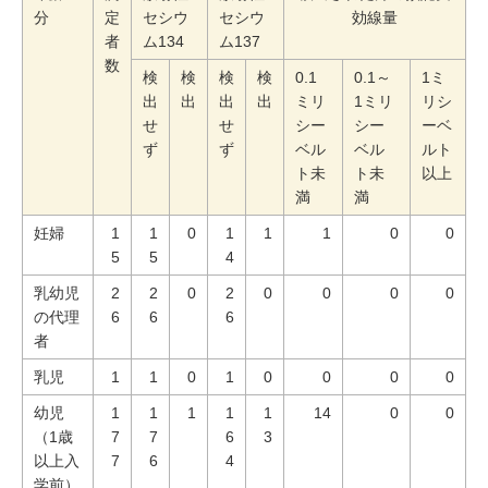
分
定
セシウ
セシウ
効線量
者
ム134
ム137
数
検
検
検
検
0.1
0.1～
1ミ
出
出
出
出
ミリ
1ミリ
リシ
せ
せ
シー
シー
ーベ
ず
ず
ベル
ベル
ルト
ト未
ト未
以上
満
満
妊婦
1
1
0
1
1
1
0
0
5
5
4
乳幼児
2
2
0
2
0
0
0
0
の代理
6
6
6
者
乳児
1
1
0
1
0
0
0
0
幼児
1
1
1
1
1
14
0
0
（1歳
7
7
6
3
以上入
7
6
4
学前）