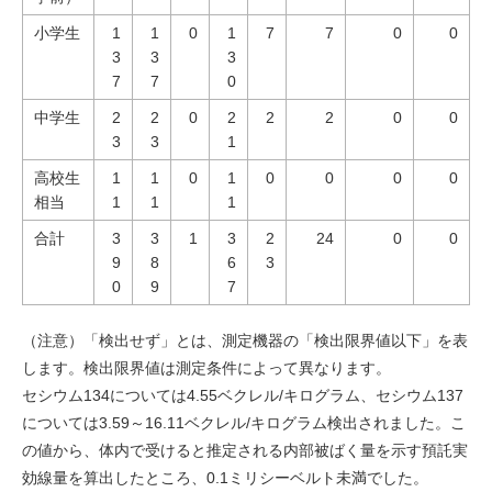
小学生
1
1
0
1
7
7
0
0
3
3
3
7
7
0
中学生
2
2
0
2
2
2
0
0
3
3
1
高校生
1
1
0
1
0
0
0
0
相当
1
1
1
合計
3
3
1
3
2
24
0
0
9
8
6
3
0
9
7
（注意）「検出せず」とは、測定機器の「検出限界値以下」を表
します。検出限界値は測定条件によって異なります。
セシウム134については4.55ベクレル/キログラム、セシウム137
については3.59～16.11ベクレル/キログラム検出されました。こ
の値から、体内で受けると推定される内部被ばく量を示す預託実
効線量を算出したところ、0.1ミリシーベルト未満でした。