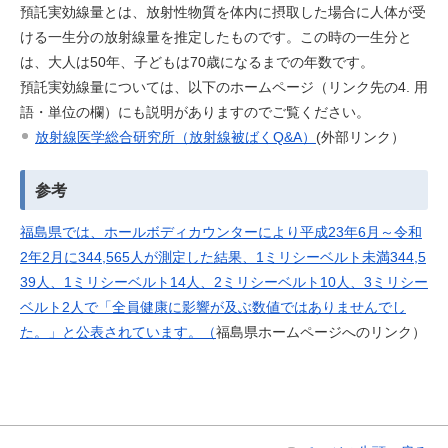
預託実効線量とは、放射性物質を体内に摂取した場合に人体が受
ける一生分の放射線量を推定したものです。この時の一生分と
は、大人は50年、子どもは70歳になるまでの年数です。
預託実効線量については、以下のホームページ（リンク先の4. 用
語・単位の欄）にも説明がありますのでご覧ください。
放射線医学総合研究所（放射線被ばくQ&A）
(外部リンク）
参考
福島県では、ホールボディカウンターにより平成23年6月～令和
2年2月に344,565人が測定した結果、1ミリシーベルト未満344,5
39人、1ミリシーベルト14人、2ミリシーベルト10人、3ミリシー
ベルト2人で「全員健康に影響が及ぶ数値ではありませんでし
た。」と公表されています。（
福島県ホームページへのリンク）