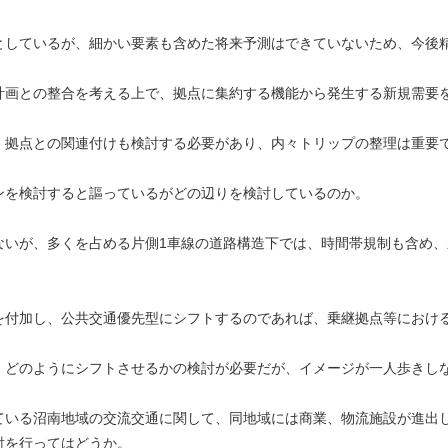
としているが、細かい要素も含めた将来予測はできていないため、今
計画との整合を考える上で、拠点に集約する機能から発生する新規需要
、拠点との関連付けも検討する必要があり、内々トリップの整理は重要
ンを検討すると謳っているがどの辺りを検討しているのか。
ないが、多くを占める片側1車線の道路構造下では、時間帯規制も含め
を付加し、公共交通優先型にシフトするのであれば、乗継拠点等におけ
、どのようにシフトさせるかの検討が必要だが、イメージが一人歩きし
ている沼南地域の交流交通に関して、同地域には商業、物流施設が進出
討を行ってはどうか。