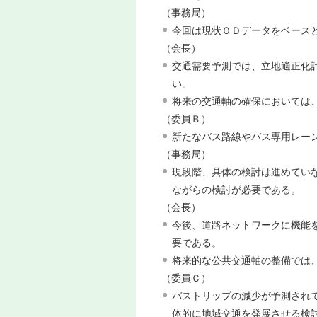
（事務局）
今回は現状ＯＤデータをベース
（会長）
交通需要予測では、立地適正化
い。
将来の交通軸の確保においては
（委員Ｂ）
新たなバス路線やバス専用レー
（事務局）
現段階、具体の検討は進めてい
ながらの検討が必要である。
（会長）
今後、道路ネットワークに機能
要である。
将来的な公共交通軸の整備では
（委員Ｃ）
バストリップの減少が予測され
体的に地域交通を発展させる検