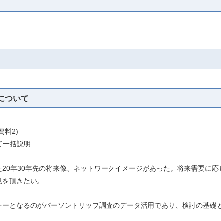
画について
料2)
て一括説明
20年30年先の将来像、ネットワークイメージがあった。将来需要に
見を頂きたい。
キーとなるのがパーソントリップ調査のデータ活用であり、検討の基礎