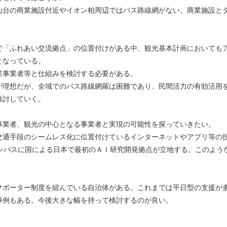
山台の商業施設付近やイオン柏周辺ではバス路線網がない。商業施設と
で「ふれあい交流拠点」の位置付けがある中、観光基本計画においても
となっている。
業事業者等と仕組みを検討する必要がある。
が理想だが、全域でのバス路線網羅は困難であり、民間活力の有効活用
検討していく。
事業者、観光の中心となる事業者と実現の可能性を探っていきたい。
交通手段のシームレス化に位置付けているインターネットやアプリ等の
ャンパスに国による日本で最初のＡＩ研究開発拠点が立地する。このよう
サポーター制度を組んでいる自治体がある。これまでは平日型の支援が
事例もある。今後大きな幅を持って検討するのが良い。