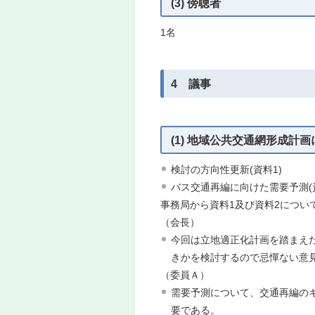
(3) 傍聴者
1名
4 議事
(1) 地域公共交通網形成計
検討の方向性更新(資料1)
バス交通再編に向けた需要予測(資
事務局から資料1及び資料2につい
（会長）
今回は立地適正化計画を踏まえた
きかを検討するので忌憚ない意
（委員Ａ）
需要予測について、交通再編の
要である。