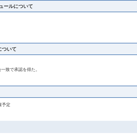
ジュールについて
)について
会一致で承認を得た。
催予定