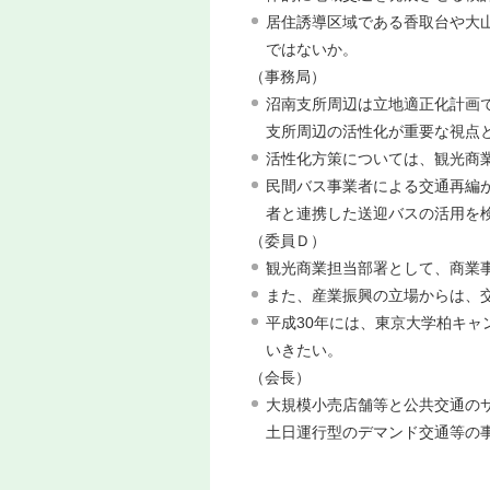
居住誘導区域である香取台や大
ではないか。
（事務局）
沼南支所周辺は立地適正化計画
支所周辺の活性化が重要な視点
活性化方策については、観光商
民間バス事業者による交通再編
者と連携した送迎バスの活用を
（委員Ｄ）
観光商業担当部署として、商業
また、産業振興の立場からは、
平成30年には、東京大学柏キ
いきたい。
（会長）
大規模小売店舗等と公共交通の
土日運行型のデマンド交通等の