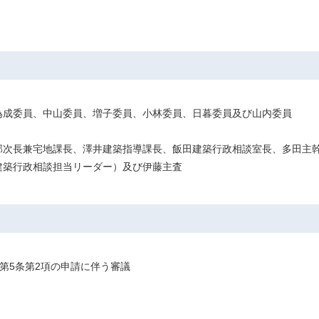
為成委員、中山委員、増子委員、小林委員、日暮委員及び山内委員
部次長兼宅地課長、澤井建築指導課長、飯田建築行政相談室長、多田主
建築行政相談担当リーダー）及び伊藤主査
例第5条第2項の申請に伴う審議