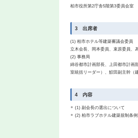
柏市役所第2庁舎5階第3委員会室
3 出席者
(1) 柏市ホテル等建築審議会委員
立木会長、岡本委員、束原委員、
(2) 事務局
綿谷都市計画部長、上田都市計画
室統括リーダー）、鮫田副主幹（
4 内容
(1) 副会長の選出について
(2) 柏市ラブホテル建築規制条