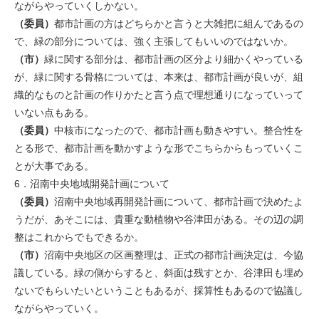
ながらやっていくしかない。
（委員）
都市計画の方はどちらかと言うと大雑把に組んであるの
で、緑の部分については、強く主張してもいいのではないか。
（市）
緑に関する部分は、都市計画の区分より細かくやっている
が、緑に関する骨格については、本来は、都市計画が良いが、組
織的なものと計画の作りかたと言う点で理想通りになっていって
いない点もある。
（委員）
中核市になったので、都市計画も動きやすい。整合性を
とる形で、都市計画を動かすような形でこちらからもっていくこ
とが大事である。
6．沼南中央地域開発計画について
（委員）
沼南中央地域再開発計画について、都市計画で決めたよ
うだが、あそこには、貴重な動植物や谷津田がある。その辺の調
整はこれからでもできるか。
（市）
沼南中央地区の区画整理は、正式の都市計画決定は、今協
議している。緑の側からすると、斜面は残すとか、谷津田も埋め
ないでもらいたいということもあるが、採算性もあるので協議し
ながらやっていく。