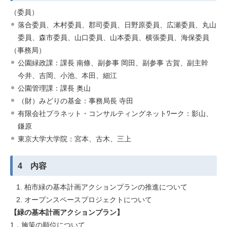
（委員）
落合委員、木村委員、郡司委員、日野原委員、広瀬委員、丸山
委員、森市委員、山口委員、山本委員、横張委員、海保委員
（事務局）
公園緑政課：課長 南條、副参事 岡田、副参事 古賀、副主幹
今井、吉岡、小池、本田、細江
公園管理課：課長 奥山
（財）みどりの基金：事務局長 寺田
有限会社プラネット・コンサルティングネットﾜーク：影山、
鎌原
東京大学大学院：宮本、古木、三上
4 内容
柏市緑の基本計画アクションプランの推進について
オープンスペースプロジェクトについて
【緑の基本計画アクションプラン】
1．施策の順位について