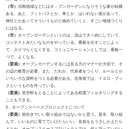
（市）
沼南地域などにはオ－プンガーデンになりそうな家が結構
ある。あと、フットパスとか、車とか、はいれない道があって。
神社とかあってそういうものと絡めていくと、すごい地域づくり
にはなる。
（市）
オープンガーデンというのは、流山で大々的にしていて、
コンテストみたいなものをやっている。看板を出すことによっ
て、入りづらくなくする。コミュニケーションとしては、看板一
つで、よくなる。
（委員）
オープンガーデンするには見る方のマナーが大切で、そ
の辺の教育が必要。また、だれか、代表者をつくり、ルールとか
いろいろな資料をつくる必要がある。北海道では、イエロ－ブッ
クというものを作っている。
（委員）
見学料をとることによってある程度フィルタリングする
こともできる。
5．オープンスペースプロジェクトについて
（委員）
前向きでいい取り組みではないかと思う。是非、取り組
んで、いいものに育てていけたらいい。名前をもう少しかえたら
どうか。オープンスペースプロジェクトでは、何も語っていない