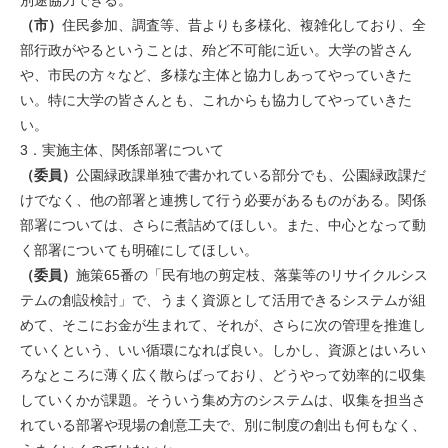
別途協力できる。
（市）
住民参加、調査等、昔よりも多様化、複雑化しており、全
部行政がやるということは、殆ど不可能に近い。大学の皆さん
や、市民の方々など、多様な主体と協力しあってやっていきた
い。特に大学の皆さんとも、これからも協力してやっていきた
い。
3．実施主体、関係部署について
（委員）
公園緑政課単独で書かれている部分でも、公園緑政課だ
けでなく、他の部署と連携して行う必要があるものがある。関係
部署については、さらに煮詰めてほしい。また、中心となって動
く部署についても明確にしてほしい。
（委員）
施策65番の「民有地の剪定枝、落葉等のリサイクルシス
テムの創設検討」で、うまく資源として活用できるシステムが組
めて、そこにお金が生まれて、それが、さらに次の管理を推進し
ていくという、いい循環になれば良い。しかし、資源とはいろい
ろなところに薄く広く散らばっており、どうやって効率的に収集
していくかが課題。そういう集め方のシステムは、収集を担当さ
れている部署や現場の創意工夫で、別に制度の創出も何もなく、