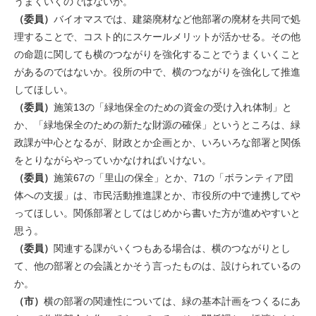
うまくいくのではないか。
（委員）
バイオマスでは、建築廃材など他部署の廃材を共同で処
理することで、コスト的にスケールメリットが活かせる。その他
の命題に関しても横のつながりを強化することでうまくいくこと
があるのではないか。役所の中で、横のつながりを強化して推進
してほしい。
（委員）
施策13の「緑地保全のための資金の受け入れ体制」と
か、「緑地保全のための新たな財源の確保」というところは、緑
政課が中心となるが、財政とか企画とか、いろいろな部署と関係
をとりながらやっていかなければいけない。
（委員）
施策67の「里山の保全」とか、71の「ボランティア団
体への支援」は、市民活動推進課とか、市役所の中で連携してや
ってほしい。関係部署としてはじめから書いた方が進めやすいと
思う。
（委員）
関連する課がいくつもある場合は、横のつながりとし
て、他の部署との会議とかそう言ったものは、設けられているの
か。
（市）
横の部署の関連性については、緑の基本計画をつくるにあ