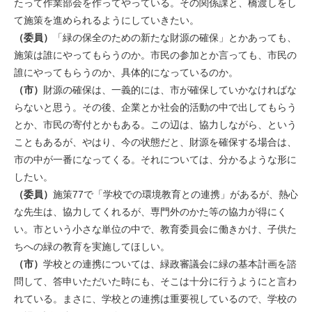
たって作業部会を作ってやっている。その関係課と、橋渡しをし
て施策を進められるようにしていきたい。
（委員）
「緑の保全のための新たな財源の確保」とかあっても、
施策は誰にやってもらうのか。市民の参加とか言っても、市民の
誰にやってもらうのか、具体的になっているのか。
（市）
財源の確保は、一義的には、市が確保していかなければな
らないと思う。その後、企業とか社会的活動の中で出してもらう
とか、市民の寄付とかもある。この辺は、協力しながら、という
こともあるが、やはり、今の状態だと、財源を確保する場合は、
市の中が一番になってくる。それについては、分かるような形に
したい。
（委員）
施策77で「学校での環境教育との連携」があるが、熱心
な先生は、協力してくれるが、専門外のかた等の協力が得にく
い。市という小さな単位の中で、教育委員会に働きかけ、子供た
ちへの緑の教育を実施してほしい。
（市）
学校との連携については、緑政審議会に緑の基本計画を諮
問して、答申いただいた時にも、そこは十分に行うようにと言わ
れている。まさに、学校との連携は重要視しているので、学校の