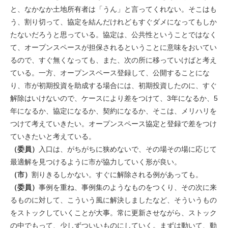
と、なかなか土地所有者は「うん」と言ってくれない。そこはも
う、割り切って、協定を結んだけれどもすぐダメになってもしか
たないだろうと思っている。協定は、公共性ということではなく
て、オープンスペースが担保されるということに意味をおいてい
るので、すぐ無くなっても、また、次の所に移っていけばと考え
ている。一方、オープンスペース登録して、公開することにな
り、市が初期投資を助成する場合には、初期投資したのに、すぐ
解除はいけないので、ケースにより差をつけて、3年になるか、5
年になるか、協定になるか、契約になるか、そこは、メリハリを
つけて考えていきたい。オープンスペース協定と登録で差をつけ
ていきたいと考えている。
（委員）
入口は、がちがちに狭めないで、その場その場に応じて
最適解を見つけるように市が協力していく形が良い。
（市）
割りきるしかない。すぐに解除される例があっても。
（委員）
事例を重ね、事例集のようなものをつくり、その次に来
るものに対して、こういう風に解決しましたなど、そういうもの
をストックしていくことが大事。常に更新させながら、ストック
の中でもって、少しずついいものにしていく。まずは動いて、動