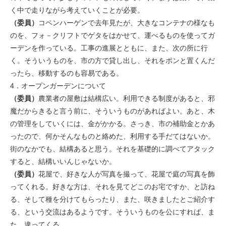
く中で走りながら考えていくことが必要。
（委員）
コペンハーゲンで去年見たが、大きなコンテナの様なも
のを、フォ－クリフトでゲタをはかせて、運べるものを使ってガ
ーデンを作っている。工事の進展とともに、また、次の所に行
く。そういうものを、市の方で貸し出し、それをポンと置くんだ
ったら、移動するのも容易である。
4．オープンガーデンについて
（委員）
農業者の屋敷は結構広い。利用できる制度があると、邪
魔だからきると言う前に、そういうものがあればよい。あと、木
の管理をしていくには、金がかかる。さっき、市の補助金とかあ
ったので、何かそんなものと絡めた、利用する手だてはないか。
街のなかでも、結構あると思う。それを基礎的に調べてアタック
すると、結構いいんじゃないか。
（委員）
花屋で、好きな人が写真を撮って、花屋で庭の写真を飾
ってくれる。好きな方は、それを見てどこのお宅ですか、と訪ね
る、そして種を分けてもらったり、また、咲きましたとご紹介す
る、という交流はあるようです。そういうものを公にすれば、ま
た、違ってくる。