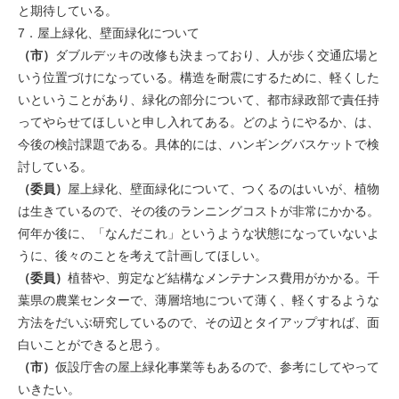
と期待している。
7．屋上緑化、壁面緑化について
（市）
ダブルデッキの改修も決まっており、人が歩く交通広場と
いう位置づけになっている。構造を耐震にするために、軽くした
いということがあり、緑化の部分について、都市緑政部で責任持
ってやらせてほしいと申し入れてある。どのようにやるか、は、
今後の検討課題である。具体的には、ハンギングバスケットで検
討している。
（委員）
屋上緑化、壁面緑化について、つくるのはいいが、植物
は生きているので、その後のランニングコストが非常にかかる。
何年か後に、「なんだこれ」というような状態になっていないよ
うに、後々のことを考えて計画してほしい。
（委員）
植替や、剪定など結構なメンテナンス費用がかかる。千
葉県の農業センターで、薄層培地について薄く、軽くするような
方法をだいぶ研究しているので、その辺とタイアップすれば、面
白いことができると思う。
（市）
仮設庁舎の屋上緑化事業等もあるので、参考にしてやって
いきたい。