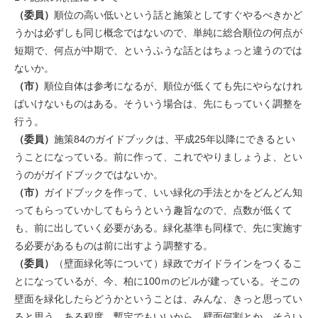
（委員）
順位の高い低いという話と施策としてすぐやるべきかど
うかは必ずしも同じ概念ではないので、単純に総合順位の何点が
短期で、何点が中期で、というふうな話とはちょっと違うのでは
ないか。
（市）
順位自体は参考になるが、順位が低くても先にやらなけれ
ばいけないものはある。そういう場合は、先にもっていく調整を
行う。
（委員）
施策84のガイドブックは、平成25年以降にできるとい
うことになっている。前に作って、これでやりましょうよ、とい
うのがガイドブックではないか。
（市）
ガイドブックを作って、いい緑化の手法とかをどんどん知
ってもらっていかしてもらうという趣旨なので、点数が低くて
も、前に出していく必要がある。緑化基準も同様で、先に実施す
る必要があるものは前に出すよう調整する。
（委員）
（壁面緑化等について）緑政でガイドラインをつくるこ
とになっているが、今、柏に100ｍのビルが建っている。そこの
壁面を緑化したらどうかということは、みんな、きっと思ってい
ると思う。ある程度、暫定でもいいから、壁面何割とか、そうい