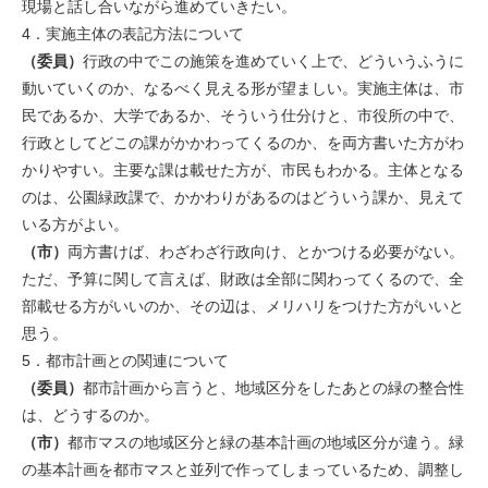
現場と話し合いながら進めていきたい。
4．実施主体の表記方法について
（委員）
行政の中でこの施策を進めていく上で、どういうふうに
動いていくのか、なるべく見える形が望ましい。実施主体は、市
民であるか、大学であるか、そういう仕分けと、市役所の中で、
行政としてどこの課がかかわってくるのか、を両方書いた方がわ
かりやすい。主要な課は載せた方が、市民もわかる。主体となる
のは、公園緑政課で、かかわりがあるのはどういう課か、見えて
いる方がよい。
（市）
両方書けば、わざわざ行政向け、とかつける必要がない。
ただ、予算に関して言えば、財政は全部に関わってくるので、全
部載せる方がいいのか、その辺は、メリハリをつけた方がいいと
思う。
5．都市計画との関連について
（委員）
都市計画から言うと、地域区分をしたあとの緑の整合性
は、どうするのか。
（市）
都市マスの地域区分と緑の基本計画の地域区分が違う。緑
の基本計画を都市マスと並列で作ってしまっているため、調整し