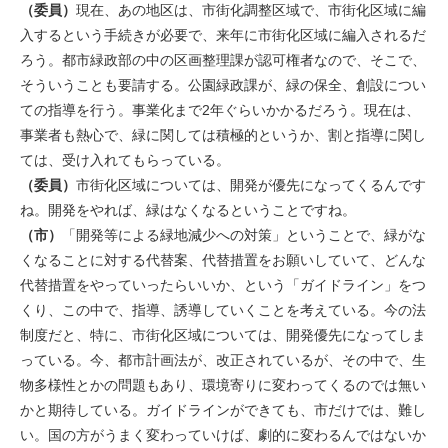
（委員）
現在、あの地区は、市街化調整区域で、市街化区域に編
入するという手続きが必要で、来年に市街化区域に編入されるだ
ろう。都市緑政部の中の区画整理課が認可権者なので、そこで、
そういうことも要請する。公園緑政課が、緑の保全、創設につい
ての指導を行う。事業化まで2年ぐらいかかるだろう。現在は、
事業者も熱心で、緑に関しては積極的というか、割と指導に関し
ては、受け入れてもらっている。
（委員）
市街化区域については、開発が優先になってくるんです
ね。開発をやれば、緑はなくなるということですね。
（市）
「開発等による緑地減少への対策」ということで、緑がな
くなることに対する代替案、代替措置をお願いしていて、どんな
代替措置をやっていったらいいか、という「ガイドライン」をつ
くり、この中で、指導、誘導していくことを考えている。今の法
制度だと、特に、市街化区域については、開発優先になってしま
っている。今、都市計画法が、改正されているが、その中で、生
物多様性とかの問題もあり、環境寄りに変わってくるのでは無い
かと期待している。ガイドラインができても、市だけでは、難し
い。国の方がうまく変わっていけば、劇的に変わるんではないか