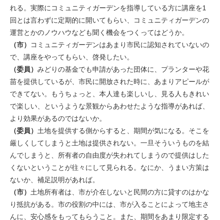
れる。実際にコミュニティガーデンを指導している方に講座を1
回とは言わずに定期的に開いてもらい、コミュニティガーデンの
運営とかのノウハウなども聞く機会をつくってはどうか。
（市）
コミュニティガーデンはあまり市民に認知されていないの
で、講座をやってもらい、啓発したい。
（委員）
みどりの基金でも申請があった団体に、プランターや花
苗を提供しているが、市民に開放された時に、あまりアピールが
できてない。もうちょっと、本人達も楽しいし、見る人もきれい
で楽しい、というような景観からあわせたような指導があれば、
より効果があるのではないか。
（委員）
土地を提供する側からすると、期間が気になる。そこを
厳しくしてしまうと土地は提供されない。一旦そういうものを結
んでしまうと、所有者の自由度が失われてしまうので提供はした
くないということが往々にして見られる。なにか、うまい方策は
ないか、補足説明があれば。
（市）
土地所有者は、市が介在しないと民間の方に貸すのはかな
り抵抗がある。市の役割の中には、市が入ることによって地主さ
んに、安心感をもってもらうこと。また、期間をあまり限定する