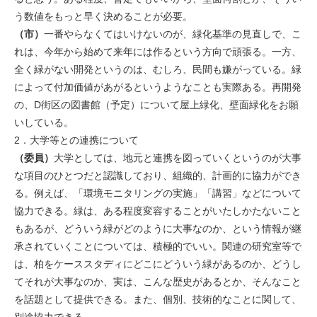
う数値をもっと早く決めることが必要。
（市）
一番やらなくてはいけないのが、緑化基準の見直しで、こ
れは、今年から始めて来年には作るという方向で頑張る。一方、
全く緑がない開発というのは、むしろ、民間も嫌がっている。緑
によって付加価値があがるというようなことも実際ある。再開発
の、D街区の図書館（予定）について屋上緑化、壁面緑化をお願
いしている。
2．大学等との連携について
（委員）
大学としては、地元と連携を図っていくというのが大事
な項目のひとつだと認識しており、組織的、計画的に協力ができ
る。例えば、「環境モニタリングの実施」「講習」などについて
協力できる。緑は、ある程度変容することがいたしかたないこと
もあるが、どういう緑がどのように大事なのか、という情報が継
承されていくことについては、積極的でいい。関連の研究室等で
は、柏をケーススタディにどこにどういう緑があるのか、どうし
てそれが大事なのか、実は、こんな歴史があるとか、そんなこと
を話題として提供できる。また、個別、技術的なことに関して、