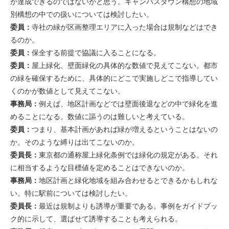
か達成できるのではないかと思う。キャンパスタウン構想の地域
別構想の中での扱いについては検討したい。
委員：
寺社の緑が区画整理エリアに入った場合は規制などはでき
るのか。
委員：
保全する前提で協議に入ることになる。
委員：
屋上緑化、壁面緑化の具体的な数値で見えてこない。都市
の緑を確保するために、具体的にどこで実施しどこで指導してい
くのかが数値として見えてこない。
事務局：
例えば、地区計画などでは壁面後退などの中で緑化を進
めることになる。数値に謳うのは難しいと考えている。
委員：
つまり、基本計画があれば緑が増えるということはないの
か。そのような縛りは出てこないのか。
委員長：
東京都の通称屋上緑化条例では緑化の規定がある。それ
に相当するような目標値を定めることはできないのか。
事務局：
地区計画と緑化地域を組み合わせるとできるかもしれな
い。特に駅前については検討したい。
委員長：
最近は規制よりも誘導が重要である。事例をガイドブッ
ク的に示して、選ばせて誘導することも考えられる。