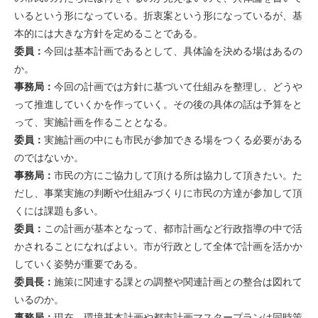
いるという形になっている。折衷案という形になっているが、基
本的には大きな方針を定めることである。
委員：
今回は基本計画であるとして、具体論を決める場はあるの
か。
事務局：
今回の計画では方針に基づいて仕組みを整理し、どうや
って推進していくかを作っていく。その後の具体の話は予算をと
って、実施計画を作ることとなる。
委員：
実施計画の中にも市民が参加できる場をつくる必要がある
のではないか。
事務局：
市民の方にご協力して頂ける所は協力して頂きたい。た
だし、事業実施の判断や仕組みづくりに市民の方達が参加して頂
くには課題も多い。
委員：
この計画が基本となって、都市計画など行政指導の中で活
かされることになればよい。市が行政として全体で計画を活かか
していく姿勢が重要である。
委員長：
施策に関連する課との調整や関連計画との整合は図れて
いるのか。
事務局：
現在、環境基本計画や都市計画マスタープランは同時策