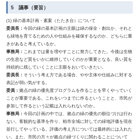
5 議事（要旨）
(1) 緑の基本計画・素案（たたき台）について
委員長：
今回の緑の基本計画の主眼は緑の保全・創出か、それと
も緑地を育てるための人や仕組みを確保するなのか、どちらに重
きがあると考えているか。
事務局：
これまでは量を増やすことに努力してきた。今後は生物
の生息など質をいかに維持していくのかが重要となる。良い質を
持続的に残していくことに主眼をおいていきたい。
委員長：
そういう考え方である場合、やや主体や仕組みに対する
表記が弱い気がする。
委員：
拠点の緑の優先度プログラムを作ることを早くやっていく
ことが重要である。これをいつまでに作るということと、市民が
参加して作るという記載は入れられないのか。
事務局：
今回の計画の中では、拠点の緑の優先の順位づけは行わ
ない。客観的な基準を作り、柏市全域に対しての緑地評価を現在
並行してやっている。評価の考え方については最終的には入れた
い。また、市民の方々が拠点の緑づくりに関わることについて