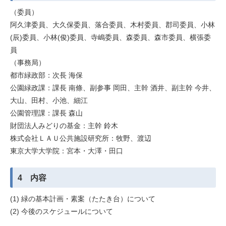
（委員）
阿久津委員、大久保委員、落合委員、木村委員、郡司委員、小林
(辰)委員、小林(俊)委員、寺嶋委員、森委員、森市委員、横張委
員
（事務局）
都市緑政部：次長 海保
公園緑政課：課長 南條、副参事 岡田、主幹 酒井、副主幹 今井、
大山、田村、小池、細江
公園管理課：課長 森山
財団法人みどりの基金：主幹 鈴木
株式会社ＬＡＵ公共施設研究所：牧野、渡辺
東京大学大学院：宮本・大澤・田口
4 内容
(1) 緑の基本計画・素案（たたき台）について
(2) 今後のスケジュールについて