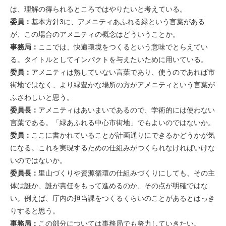
は、理解の得られるところではやりたいと考えている。
委員：
基本方針3に、アメニティあふれる緑という言葉がある
が、この場合のアメニティの概念はどういうことか。
事務局：
ここでは、快適環境をつくるという意味でとらえてい
る。タイトルとしてインパクトを与えたいために用いている。
委員：
アメニティは熟していない言葉であり、使うのであれば市
街地ではなく、より緑豊かな場所の方がアメニティという言葉が
ふさわしいと思う。
委員長：
アメニティはあいまいであるので、学術的には使わない
言葉である。「緑あふれる中心市街地」でもよいのではないか。
委員：
ここに書かれていることが計画通りにできるかどうかが気
になる。これを実現するための仕組みがつくられなければいけな
いのではないか。
委員長：
里山づくりや資源循環の仕組みづくりにしても、その主
体は誰か、誰が責任をもって進めるのか、その点が明確ではな
い。例えば、庁内の担当課をつくるくらいのことがあるとはっき
りすると思う。
事務局：
この部分については事務局でも努力していきたい。