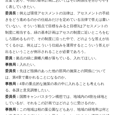
言葉であり、今回の基本計画においてはその関係性を分かりやす
く表していきたい。
委員長：
例えば環境アセスメントの法律は、アセスメントの手続
きをどう進めるのかの仕組みだけを定めている法律で答えは書い
ていない。そういう観点で目標をみると目標3はアセスメントの
制度に相当する。緑の基本計画はアセスの制度に近いところをむ
しろ固めるもので、その制度に沿った中で、どのような答えが出
てくるかは、例えばこういう仕組みを運用するとこういう答えが
出るということが例示されることが必要であろう。
委員：
拠点の緑に廣幡八幡が落ちている。入れてほしい。
事務局：
入れたい。
委員長：
先ほど指摘のあった他の部局の施策との関係について
は、第4章で書かれることになるのか。
事務局：
4章の重点的な施策の表の中に入れることも考えられ
る。各課と意見調整したい。
委員長：
国際キャンパスタウン構想では、地域内の4割を緑地と
しているが、それをこの計画ではどのように受けるのか。
事務局：
この地域は柏の葉公園などもあり、地域の緑地率は何と