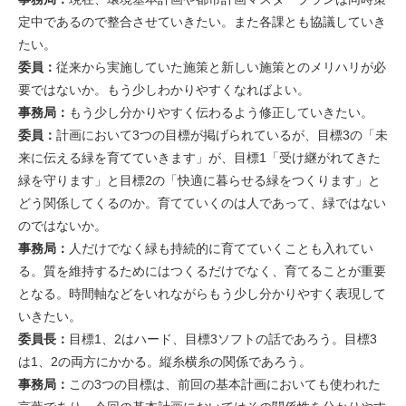
定中であるので整合させていきたい。また各課とも協議していき
たい。
委員：
従来から実施していた施策と新しい施策とのメリハリが必
要ではないか。もう少しわかりやすくなればよい。
事務局：
もう少し分かりやすく伝わるよう修正していきたい。
委員：
計画において3つの目標が掲げられているが、目標3の「未
来に伝える緑を育てていきます」が、目標1「受け継がれてきた
緑を守ります」と目標2の「快適に暮らせる緑をつくります」と
どう関係してくるのか。育てていくのは人であって、緑ではない
のではないか。
事務局：
人だけでなく緑も持続的に育てていくことも入れてい
る。質を維持するためにはつくるだけでなく、育てることが重要
となる。時間軸などをいれながらもう少し分かりやすく表現して
いきたい。
委員長：
目標1、2はハード、目標3ソフトの話であろう。目標3
は1、2の両方にかかる。縦糸横糸の関係であろう。
事務局：
この3つの目標は、前回の基本計画においても使われた