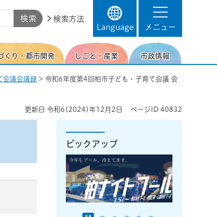
検索方法
Language
メニュー
づくり・都市開発
しごと・産業
市政情報
て会議会議録
> 令和6年度第4回柏市子ども・子育て会議 会
更新日
令和6(2024)年12月2日
ページID
40832
ピックアップ