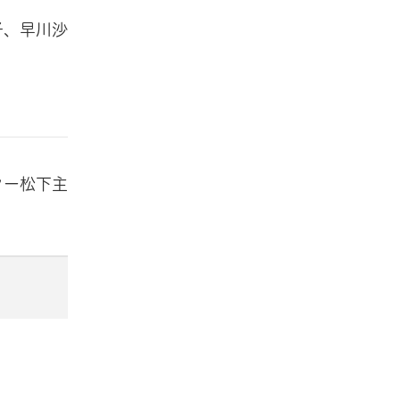
子、早川沙
ター松下主