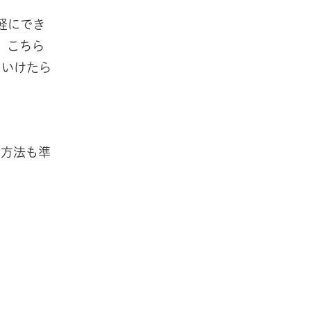
軽にでき
、こちら
ていけたら
な方法も準