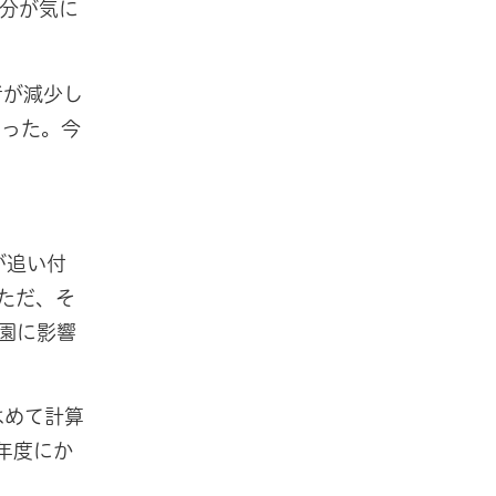
分が気に
者が減少し
なった。今
が追い付
ただ、そ
園に影響
はめて計算
年度にか