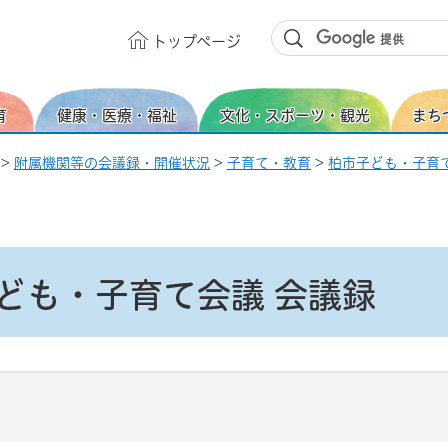
トップ
ページ
育
健康・医療・福祉
文化・スポーツ・観光
まち
>
附属機関等の会議録・開催状況
>
子育て・教育
>
柏市子ども・子育
ども・子育て会議 会議録