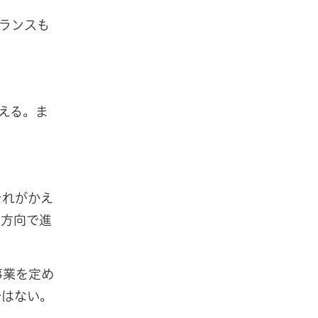
ランスも
える。ま
それがかえ
る方向で進
事業を定め
ではない。