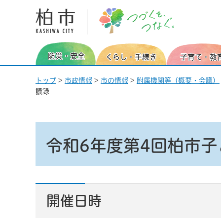
柏市 つづくを、つなぐ。
防災・安全
くらし・手続き
子育て・教
トップ
>
市政情報
>
市の情報
>
附属機関等（概要・会議）
議録
令和6年度第4回柏市子
開催日時