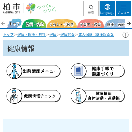
柏市 つづくを、
検索
Language
メニュー
つなぐ。
トップ
防災・安全
くらし・手続き
子育て・教育
健康・医療・福
トップ
>
健康・医療・福祉
>
健康
>
健康診査
>
成人保健（健康診査な
ど）
> 健康情報
健康情報