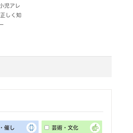
小児アレ
「ミズソラパーク手賀沼in道の駅
夏
 正しく知
しょうなん ～水で思いっきりあそ
民
ー
ぼう～」開催！
ー
・催し
芸術・文化