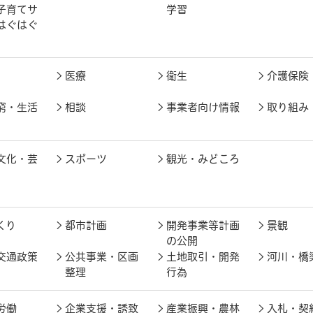
子育てサ
学習
はぐはぐ
医療
衛生
介護保険
窮・生活
相談
事業者向け情報
取り組み
文化・芸
スポーツ
観光・みどころ
くり
都市計画
開発事業等計画
景観
の公開
交通政策
公共事業・区画
土地取引・開発
河川・橋
整理
行為
労働
企業支援・誘致
産業振興・農林
入札・契