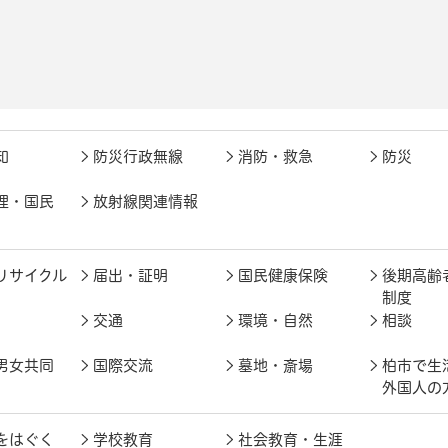
知
防災行政無線
消防・救急
防災
理・国民
放射線関連情報
リサイクル
届出・証明
国民健康保険
後期高齢
制度
交通
環境・自然
相談
男女共同
国際交流
墓地・斎場
柏市で生
外国人の
をはぐく
学校教育
社会教育・生涯