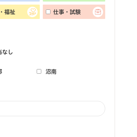
・福祉
仕事・試験
当なし
部
沼南