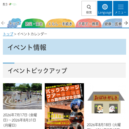
柏市
検索
Language
メニュー
トップ
防災・安全
くらし・手続き
子育て・教育
健康・医療・福
トップ
> イベントカレンダー
イベント情報
イベントピックアップ
2026年7月17日 (金曜
日)～2026年8月31日
2026年8月18日 (火曜
(月曜日)