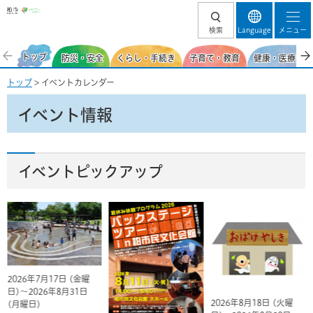
柏市
検索
Language
メニュー
トップ
防災・安全
くらし・手続き
子育て・教育
健康・医療・福
トップ
> イベントカレンダー
イベント情報
イベントピックアップ
2026年7月17日 (金曜
日)～2026年8月31日
2026年8月18日 (火曜
(月曜日)