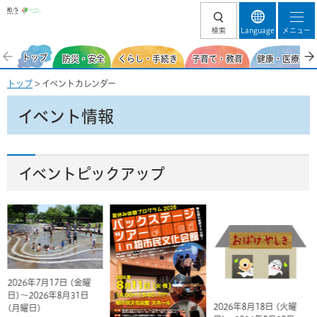
柏市
検索
Language
メニュー
トップ
防災・安全
くらし・手続き
子育て・教育
健康・医療・福
トップ
> イベントカレンダー
イベント情報
イベントピックアップ
2026年7月17日 (金曜
日)～2026年8月31日
2026年8月18日 (火曜
(月曜日)