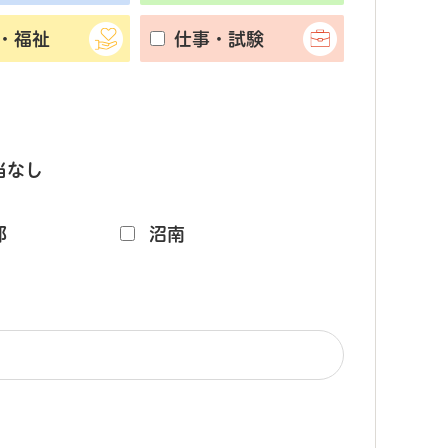
・福祉
仕事・試験
当なし
部
沼南