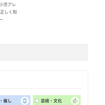
小児アレ
「ミズソラパーク手賀沼in道の駅
夏
 正しく知
しょうなん ～水で思いっきりあそ
民
ー
ぼう～」開催！
ー
・催し
芸術・文化