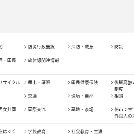
知
防災行政無線
消防・救急
防災
理・国民
放射線関連情報
リサイクル
届出・証明
国民健康保険
後期高齢
制度
交通
環境・自然
相談
男女共同
国際交流
墓地・斎場
柏市で生
外国人の
をはぐく
学校教育
社会教育・生涯