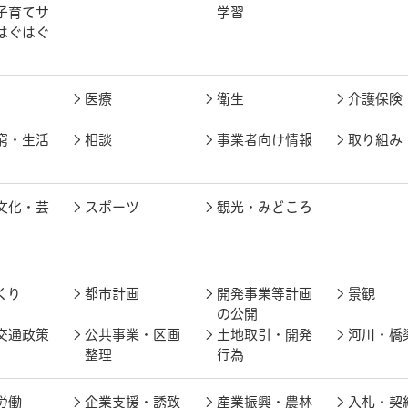
子育てサ
学習
はぐはぐ
医療
衛生
介護保険
窮・生活
相談
事業者向け情報
取り組み
文化・芸
スポーツ
観光・みどころ
くり
都市計画
開発事業等計画
景観
の公開
交通政策
公共事業・区画
土地取引・開発
河川・橋
整理
行為
労働
企業支援・誘致
産業振興・農林
入札・契