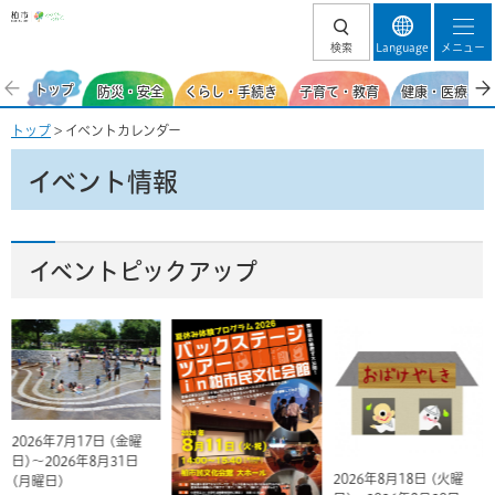
柏市
検索
Language
メニュー
トップ
防災・安全
くらし・手続き
子育て・教育
健康・医療・福
トップ
> イベントカレンダー
イベント情報
イベントピックアップ
2026年7月17日 (金曜
日)～2026年8月31日
2026年8月18日 (火曜
(月曜日)