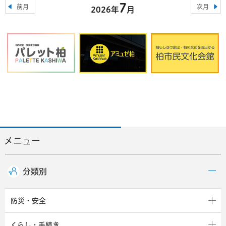
7
前月
次月
2026年
月
メニュー
分類別
防災・安全
くらし・手続き