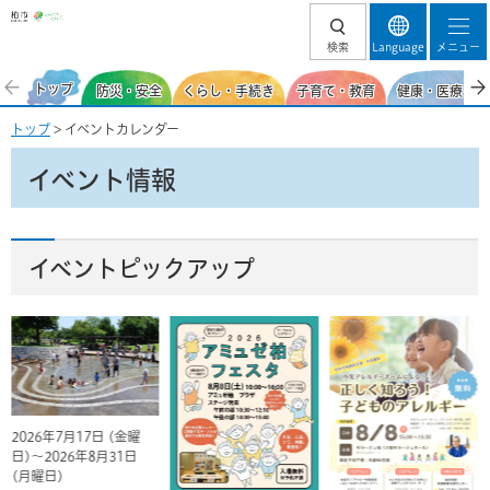
柏市
検索
Language
メニュー
トップ
防災・安全
くらし・手続き
子育て・教育
健康・医療・福
トップ
> イベントカレンダー
イベント情報
イベントピックアップ
2026年7月17日 (金曜
日)～2026年8月31日
(月曜日)