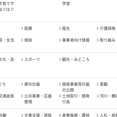
子育てサ
学習
はぐはぐ
医療
衛生
介護保険
窮・生活
相談
事業者向け情報
取り組み
文化・芸
スポーツ
観光・みどころ
くり
都市計画
開発事業等計画
景観
の公開
交通政策
公共事業・区画
土地取引・開発
河川・橋
整理
行為
労働
企業支援・誘致
産業振興・農林
入札・契