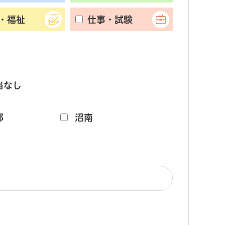
・福祉
仕事・試験
当なし
部
沼南