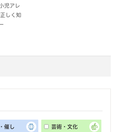
小児アレ
「ミズソラパーク手賀沼in道の駅
夏
 正しく知
しょうなん ～水で思いっきりあそ
民
ー
ぼう～」開催！
ー
・催し
芸術・文化