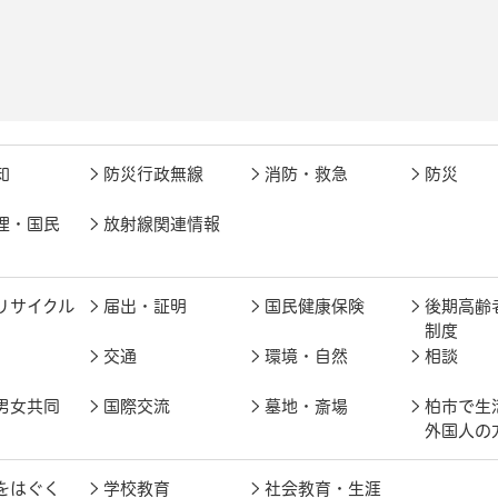
知
防災行政無線
消防・救急
防災
理・国民
放射線関連情報
リサイクル
届出・証明
国民健康保険
後期高齢
制度
交通
環境・自然
相談
男女共同
国際交流
墓地・斎場
柏市で生
外国人の
をはぐく
学校教育
社会教育・生涯