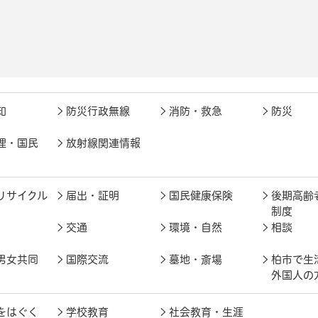
知
防災行政無線
消防・救急
防災
理・国民
放射線関連情報
リサイクル
届出・証明
国民健康保険
後期高齢
制度
交通
環境・自然
相談
男女共同
国際交流
墓地・斎場
柏市で生
外国人の
をはぐく
学校教育
社会教育・生涯