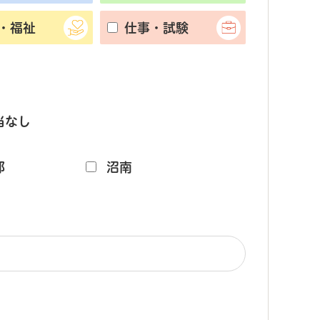
・福祉
仕事・試験
当なし
部
沼南