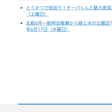
とうかつで街巡り！チーバくんと魅力発見謎解き
（土曜日）
北総6月一般例会綾瀬から緑と水の公園巡り20
年6月17日（水曜日）