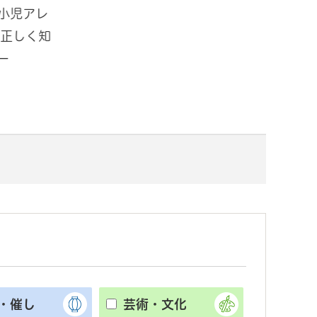
小児アレ
「ミズソラパーク手賀沼in道の駅
夏
 正しく知
しょうなん ～水で思いっきりあそ
民
ー
ぼう～」開催！
ー
・催し
芸術・文化