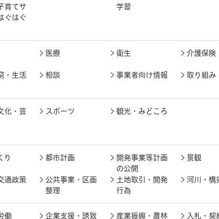
子育てサ
学習
はぐはぐ
医療
衛生
介護保険
窮・生活
相談
事業者向け情報
取り組み
文化・芸
スポーツ
観光・みどころ
くり
都市計画
開発事業等計画
景観
の公開
交通政策
公共事業・区画
土地取引・開発
河川・橋
整理
行為
労働
企業支援・誘致
産業振興・農林
入札・契