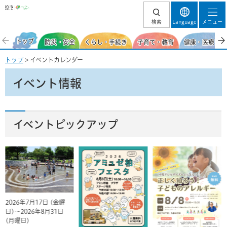
柏市
検索
Language
メニュー
トップ
防災・安全
くらし・手続き
子育て・教育
健康・医療・福
トップ
> イベントカレンダー
イベント情報
イベントピックアップ
2026年7月17日 (金曜
日)～2026年8月31日
(月曜日)