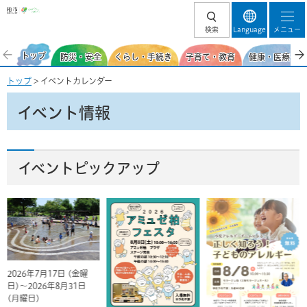
柏市
検索
Language
メニュー
トップ
防災・安全
くらし・手続き
子育て・教育
健康・医療・福
トップ
> イベントカレンダー
イベント情報
イベントピックアップ
2026年7月17日 (金曜
日)～2026年8月31日
(月曜日)