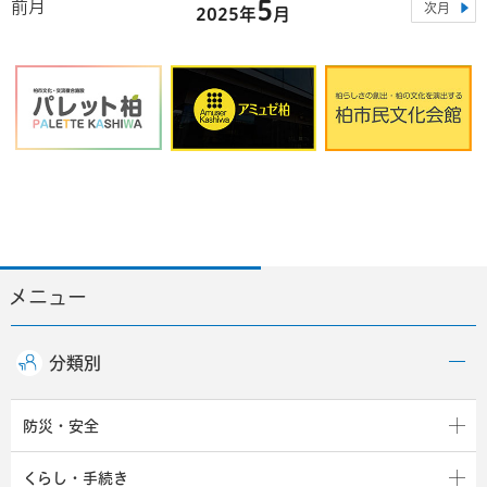
5
前月
次月
2025年
月
メニュー
分類別
防災・安全
くらし・手続き