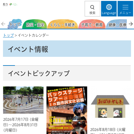
柏市
検索
Language
メニュー
トップ
防災・安全
くらし・手続き
子育て・教育
健康・医療・福
トップ
> イベントカレンダー
イベント情報
イベントピックアップ
2026年7月17日 (金曜
日)～2026年8月31日
2026年8月18日 (火曜
(月曜日)