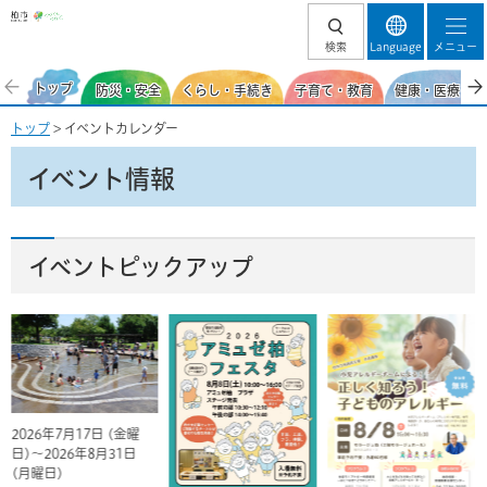
柏市
検索
Language
メニュー
トップ
防災・安全
くらし・手続き
子育て・教育
健康・医療・福
トップ
> イベントカレンダー
イベント情報
イベントピックアップ
2026年7月17日 (金曜
日)～2026年8月31日
(月曜日)