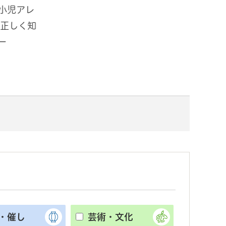
小児アレ
「ミズソラパーク手賀沼in道の駅
夏
 正しく知
しょうなん ～水で思いっきりあそ
民
ー
ぼう～」開催！
ー
・催し
芸術・文化