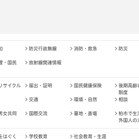
知
防災行政無線
消防・救急
防災
理・国民
放射線関連情報
リサイクル
届出・証明
国民健康保険
後期高齢
制度
交通
環境・自然
相談
男女共同
国際交流
墓地・斎場
柏市で生
外国人の
をはぐく
学校教育
社会教育・生涯