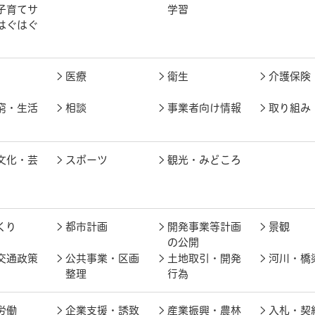
子育てサ
学習
はぐはぐ
医療
衛生
介護保険
窮・生活
相談
事業者向け情報
取り組み
文化・芸
スポーツ
観光・みどころ
くり
都市計画
開発事業等計画
景観
の公開
交通政策
公共事業・区画
土地取引・開発
河川・橋
整理
行為
労働
企業支援・誘致
産業振興・農林
入札・契