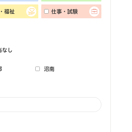
・福祉
仕事・試験
当なし
部
沼南