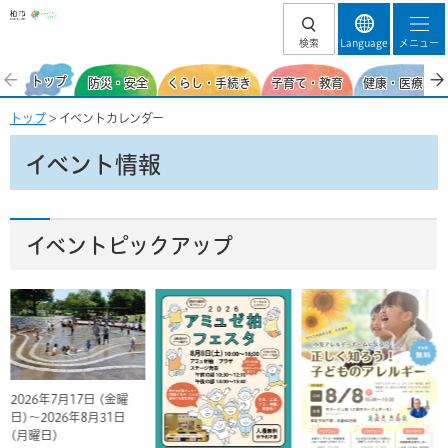
柏市
検索
Language
メニュー
トップ
防災・安全
くらし・手続き
子育て・教育
健康・医療・福
トップ
> イベントカレンダー
イベント情報
イベントピックアップ
2026年7月17日 (金曜
日)～2026年8月31日
(月曜日)