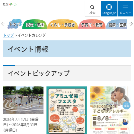
柏市
検索
Language
メニュー
トップ
防災・安全
くらし・手続き
子育て・教育
健康・医療・福
トップ
> イベントカレンダー
イベント情報
イベントピックアップ
2026年7月17日 (金曜
日)～2026年8月31日
(月曜日)